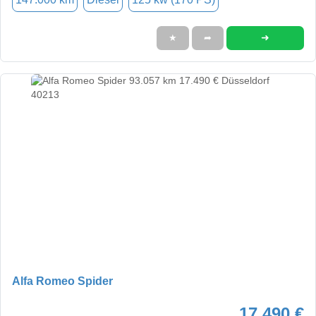
➜
★
➦
Alfa Romeo Spider
17.490 €