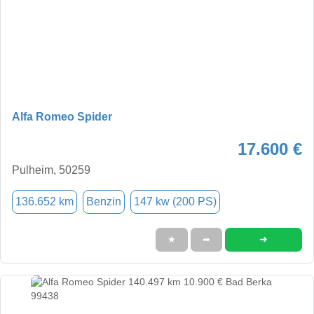
Alfa Romeo Spider
17.600 €
Pulheim, 50259
136.652 km
Benzin
147 kw (200 PS)
➜
★
➦