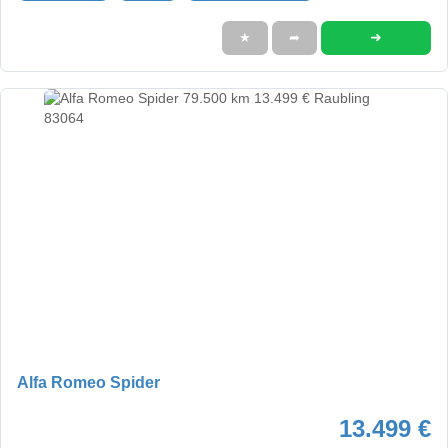
➜
★
➦
Alfa Romeo Spider
13.499 €