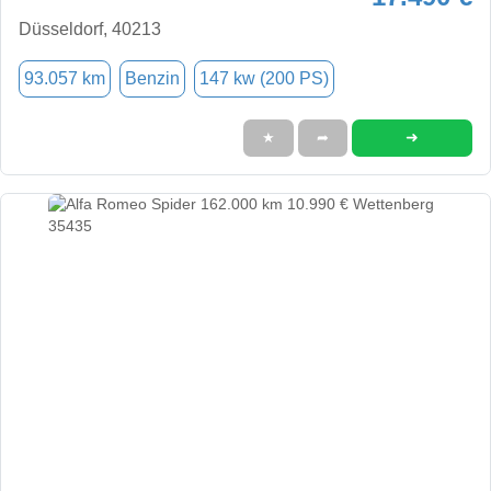
Düsseldorf, 40213
93.057 km
Benzin
147 kw (200 PS)
➜
★
➦