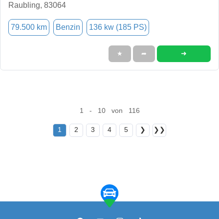
Raubling, 83064
79.500 km
Benzin
136 kw (185 PS)
➜
★
➦
1 - 10 von 116
1
2
3
4
5
❯
❯❯