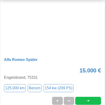
Alfa Romeo Spider
15.000 €
Engelsbrand, 75331
125.000 km
Benzin
154 kw (209 PS)
➜
★
➦