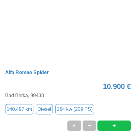
Alfa Romeo Spider
10.900 €
Bad Berka, 99438
140.497 km
Diesel
154 kw (209 PS)
➜
★
➦