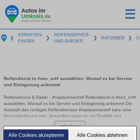
Autos im
☰
Umkreis
.de
Autos einfach finden
EXPERTEN-
REIFENSERVICE-
❯
❯
❯
RATGEBER
❯
C
FINDEN
UND-RAEDER
Reifendienst in #seo_ort# auswählen: Worauf es bei Service
und Einlagerung ankommt
Reifenservice & Räder · #replacements# Reifendienst in #seo_ort#
auswählen: Worauf es bei Service und Einlagerung ankommt Die
Auswahl des richtigen Reifendienstes #replacements# kann eine
Herausforderung sein, besonders wenn es um Qualität und
Zuverlässigkeit geht. Ein professioneller Service sollte nicht nur
weiterlesen
beim Auswuchten und Montieren der Reifen Expertise bieten,
sondern auch optimale Bedingungen zur Einlagerung bereitstellen.
Alle Cookies akzeptieren
Alle Cookies ablehnen