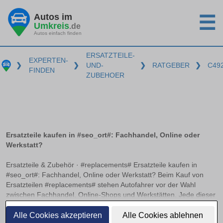
Autos im
☰
Umkreis
.de
Autos einfach finden
ERSATZTEILE-
EXPERTEN-
❯
❯
UND-
❯
RATGEBER
❯
C49
FINDEN
ZUBEHOER
Ersatzteile kaufen in #seo_ort#: Fachhandel, Online oder
Werkstatt?
Ersatzteile & Zubehör · #replacements# Ersatzteile kaufen in
#seo_ort#: Fachhandel, Online oder Werkstatt? Beim Kauf von
Ersatzteilen #replacements# stehen Autofahrer vor der Wahl
zwischen Fachhandel, Online-Shops und Werkstätten. Jede dieser
Bezugsquellen hat ihre Vorzüge und Herausforderungen. Worauf
weiterlesen
es beim Online-Kauf von Kfz-Teilen zu achten gilt und wann sich
Alle Cookies akzeptieren
Alle Cookies ablehnen