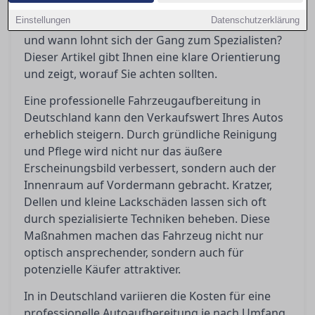
Doch welche Maßnahmen sind wirklich
Einstellungen
Datenschutzerklärung
notwendig, welche Kosten kommen auf einen zu,
und wann lohnt sich der Gang zum Spezialisten?
Dieser Artikel gibt Ihnen eine klare Orientierung
und zeigt, worauf Sie achten sollten.
Eine professionelle Fahrzeugaufbereitung in
Deutschland kann den Verkaufswert Ihres Autos
erheblich steigern. Durch gründliche Reinigung
und Pflege wird nicht nur das äußere
Erscheinungsbild verbessert, sondern auch der
Innenraum auf Vordermann gebracht. Kratzer,
Dellen und kleine Lackschäden lassen sich oft
durch spezialisierte Techniken beheben. Diese
Maßnahmen machen das Fahrzeug nicht nur
optisch ansprechender, sondern auch für
potenzielle Käufer attraktiver.
In in Deutschland variieren die Kosten für eine
professionelle Autoaufbereitung je nach Umfang