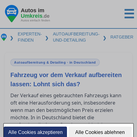
Autos im
☰
Umkreis
.de
Autos einfach finden
EXPERTEN-
AUTOAUFBEREITUNG-
RATGEBER
❯
❯
❯
FINDEN
UND-DETAILING
Autoaufbereitung & Detailing · in Deutschland
Fahrzeug vor dem Verkauf aufbereiten
lassen: Lohnt sich das?
Der Verkauf eines gebrauchten Fahrzeugs kann
oft eine Herausforderung sein, insbesondere
wenn man den bestmöglichen Preis erzielen
möchte. In in Deutschland bietet die
professionelle
zahlreiche
Autoaufbereitung
Vorteile, um den Wert des Fahrzeugs zu steigern.
Alle Cookies akzeptieren
Alle Cookies ablehnen