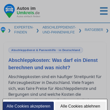
Autos im
☰
Umkreis
.de
Autos einfach finden
EXPERTEN-
ABSCHLEPPDIENST-
RATGEBER
❯
❯
❯
❯
FINDEN
UND-PANNENHILFE
Abschleppdienst & Pannenhilfe · in Deutschland
Abschleppkosten: Was darf ein Dienst
berechnen und was nicht?
Abschleppkosten sind ein häufiger Streitpunkt für
Fahrzeugbesitzer in Deutschland. Viele fragen
sich, was faire Preise für Abschleppdienste und
Bergungen sind und welche Kosten die
Versicherung übernimmt. In diesem Artikel
erfahren Sie, wie Sie überhöhte Rechnungen
Alle Cookies akzeptieren
Alle Cookies ablehnen