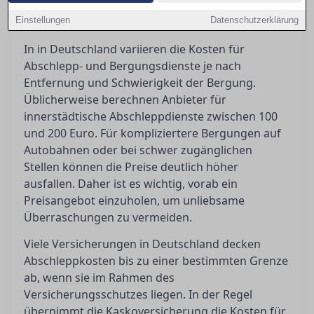
erkennen und welche Schritte Sie unternehmen
Einstellungen
können, um sich dagegen zu wehren.
Datenschutzerklärung
In in Deutschland variieren die Kosten für
Abschlepp- und Bergungsdienste je nach
Entfernung und Schwierigkeit der Bergung.
Üblicherweise berechnen Anbieter für
innerstädtische Abschleppdienste zwischen 100
und 200 Euro. Für kompliziertere Bergungen auf
Autobahnen oder bei schwer zugänglichen
Stellen können die Preise deutlich höher
ausfallen. Daher ist es wichtig, vorab ein
Preisangebot einzuholen, um unliebsame
Überraschungen zu vermeiden.
Viele Versicherungen in Deutschland decken
Abschleppkosten bis zu einer bestimmten Grenze
ab, wenn sie im Rahmen des
Versicherungsschutzes liegen. In der Regel
übernimmt die Kaskoversicherung die Kosten für