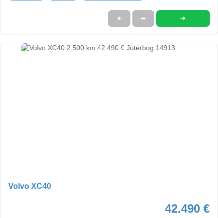
➜
★
➦
Volvo XC40
42.490 €