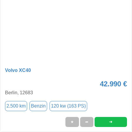
Volvo XC40
42.990 €
Berlin, 12683
2.500 km
Benzin
120 kw (163 PS)
➜
★
➦