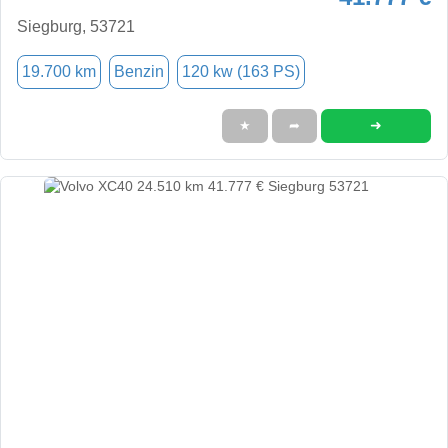
Siegburg, 53721
19.700 km
Benzin
120 kw (163 PS)
➜
★
➦