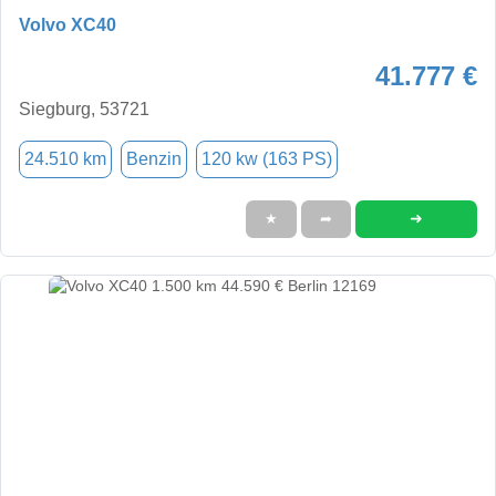
Volvo XC40
41.777 €
Siegburg, 53721
24.510 km
Benzin
120 kw (163 PS)
➜
★
➦