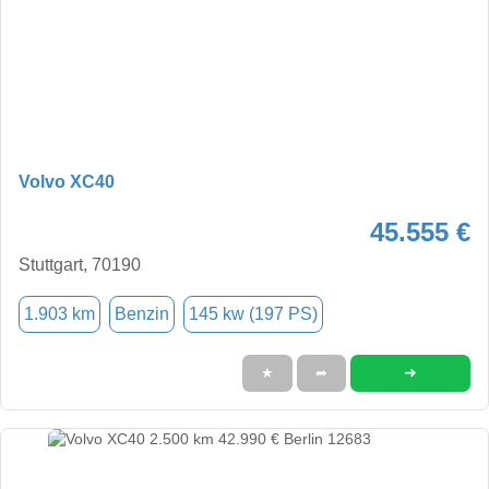
Volvo XC40
45.555 €
Stuttgart, 70190
1.903 km
Benzin
145 kw (197 PS)
➜
★
➦