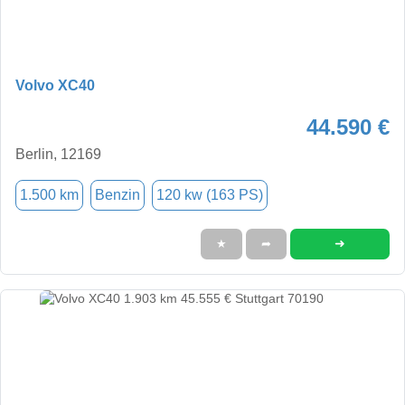
Volvo XC40
44.590 €
Berlin, 12169
1.500 km
Benzin
120 kw (163 PS)
➜
★
➦