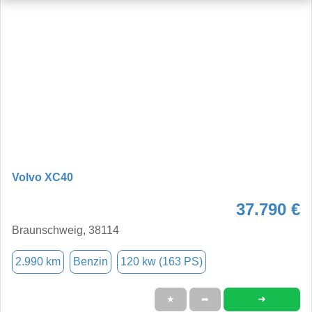
Volvo XC40
37.790 €
Braunschweig, 38114
2.990 km
Benzin
120 kw (163 PS)
➜
★
➦