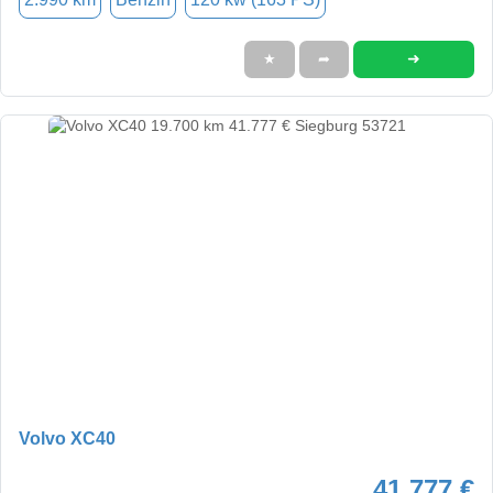
➜
★
➦
Volvo XC40
41.777 €