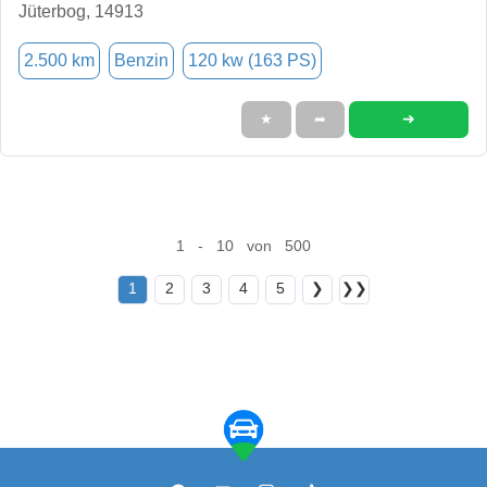
Jüterbog, 14913
2.500 km
Benzin
120 kw (163 PS)
➜
★
➦
1 - 10 von 500
1
2
3
4
5
❯
❯❯