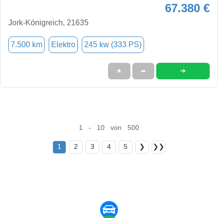
67.380 €
Jork-Königreich, 21635
7.500 km
Elektro
245 kw (333 PS)
➜
★
➦
1 - 10 von 500
1
2
3
4
5
❯
❯❯