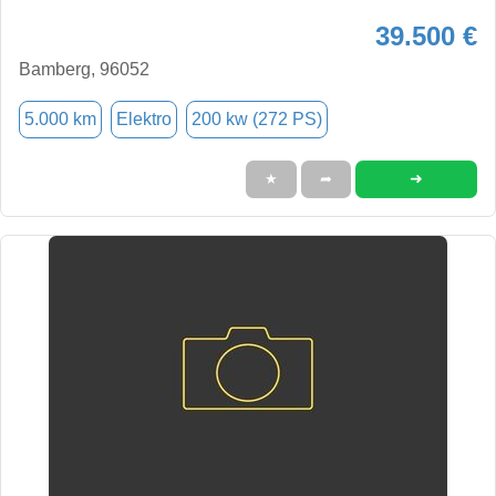
39.500 €
Bamberg, 96052
5.000 km
Elektro
200 kw (272 PS)
➜
★
➦