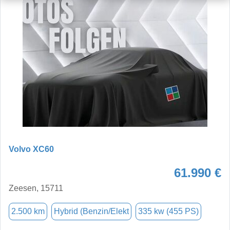
Volvo XC60
61.990 €
Zeesen, 15711
2.500 km
Hybrid (Benzin/Elekt
335 kw (455 PS)