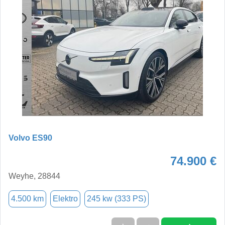
Volvo ES90
74.900 €
Weyhe, 28844
4.500 km
Elektro
245 kw (333 PS)