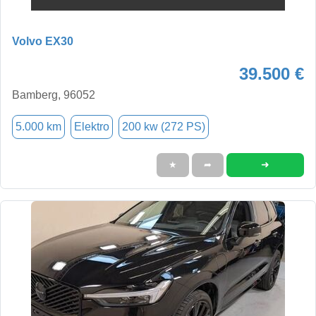
Volvo EX30
39.500 €
Bamberg, 96052
5.000 km
Elektro
200 kw (272 PS)
➜
★
➦