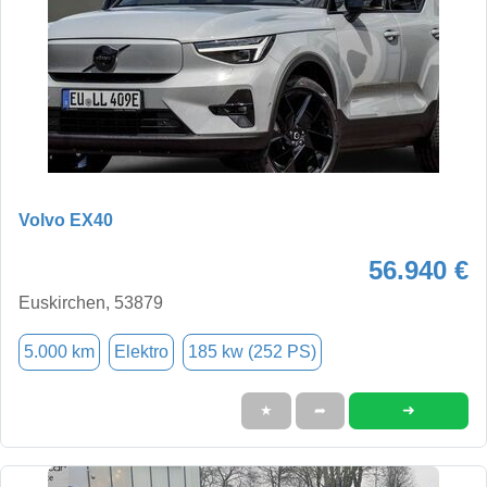
Volvo EX40
56.940 €
Euskirchen, 53879
5.000 km
Elektro
185 kw (252 PS)
➜
★
➦