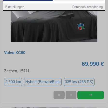
Einstellungen
Datenschutzerklärung
Volvo XC90
69.990 €
Zeesen, 15711
2.500 km
Hybrid (Benzin/Elekt
335 kw (455 PS)
➜
★
➦