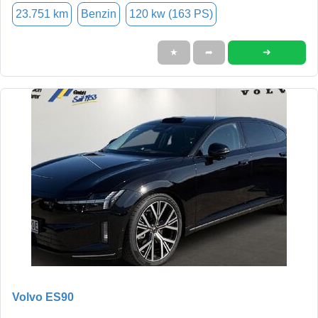
23.751 km
Benzin
120 kw (163 PS)
➜
★
➦
Volvo ES90