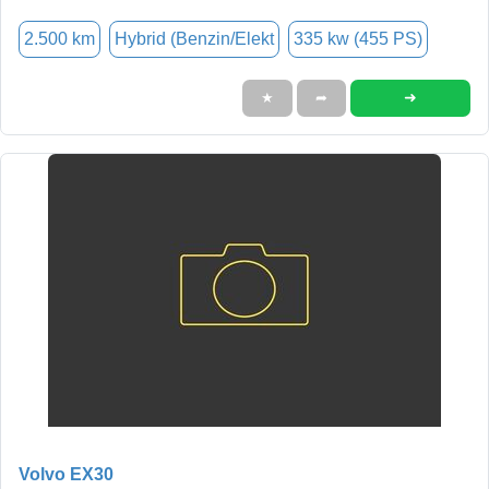
2.500 km
Hybrid (Benzin/Elekt
335 kw (455 PS)
➜
★
➦
Volvo EX30