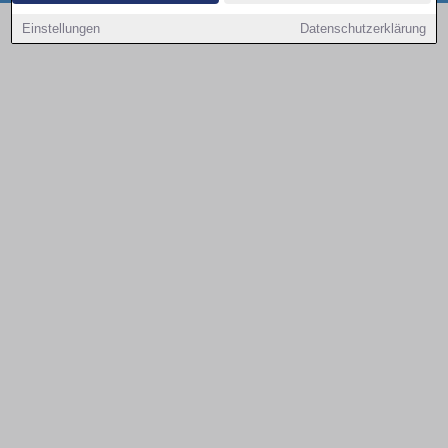
Copyright © 2000 - 2026 | 1A Infosysteme GmbH | Content by: 1a-sites-autos
Einstellungen
Datenschutzerklärung
08.08.2026