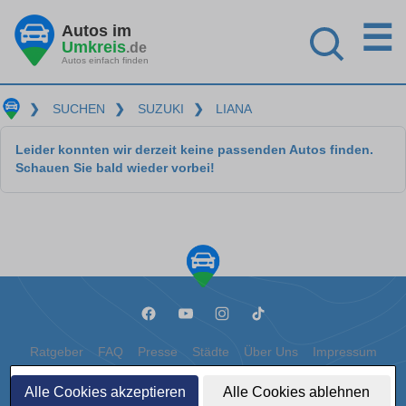
☰
Autos im
Umkreis
.de
Autos einfach finden
❯
SUCHEN
❯
SUZUKI
❯
LIANA
Leider konnten wir derzeit keine passenden Autos finden.
Schauen Sie bald wieder vorbei!
Ratgeber
FAQ
Presse
Städte
Über Uns
Impressum
Datenschutz
Cookies
Alle Cookies akzeptieren
Alle Cookies ablehnen