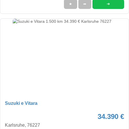
➜
★
➦
Suzuki e Vitara
34.390 €
Karlsruhe, 76227