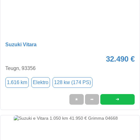
Suzuki Vitara
32.490 €
Teugn, 93356
1.616 km
Elektro
128 kw (174 PS)
➜
★
➦