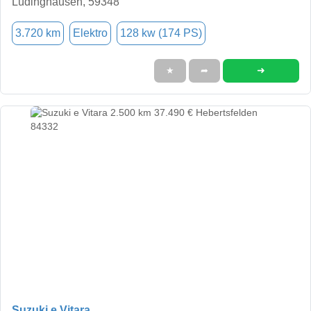
Lüdinghausen, 59348
3.720 km
Elektro
128 kw (174 PS)
➜
★
➦
Suzuki e Vitara