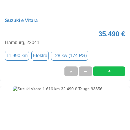
Suzuki e Vitara
35.490 €
Hamburg, 22041
11.990 km
Elektro
128 kw (174 PS)
➜
★
➦