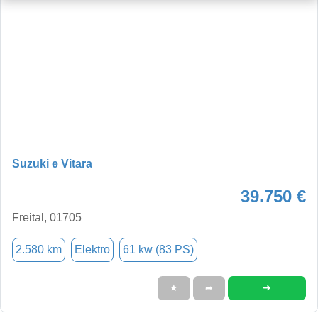
Suzuki e Vitara
39.750 €
Freital, 01705
2.580 km
Elektro
61 kw (83 PS)
➜
★
➦