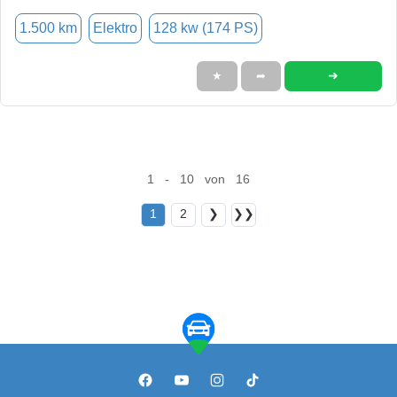
1.500 km
Elektro
128 kw (174 PS)
➜
★
➦
1 - 10 von 16
1
2
❯
❯❯