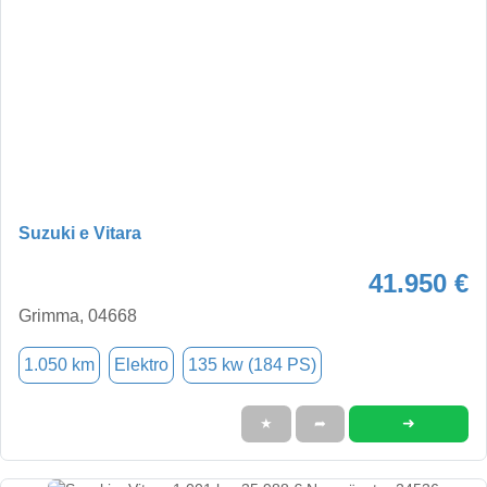
Suzuki e Vitara
41.950 €
Grimma, 04668
1.050 km
Elektro
135 kw (184 PS)
➜
★
➦