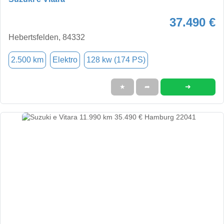
37.490 €
Hebertsfelden, 84332
2.500 km
Elektro
128 kw (174 PS)
➜
★
➦