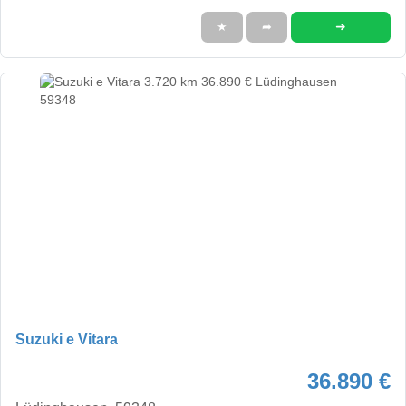
➜
★
➦
Suzuki e Vitara
36.890 €