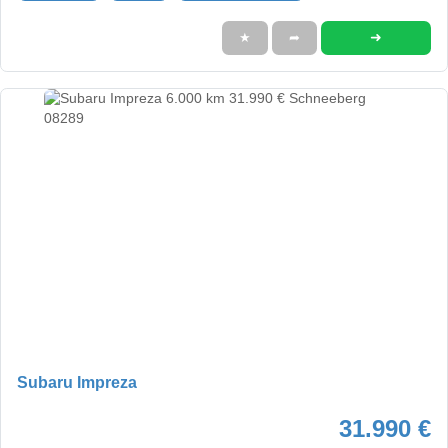
➜
★
➦
Subaru Impreza
31.990 €