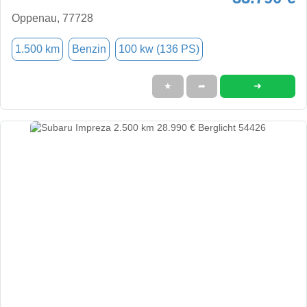
Oppenau, 77728
1.500 km
Benzin
100 kw (136 PS)
➜
★
➦