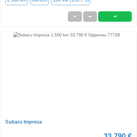
➜
★
➦
Subaru Impreza
33.790 €