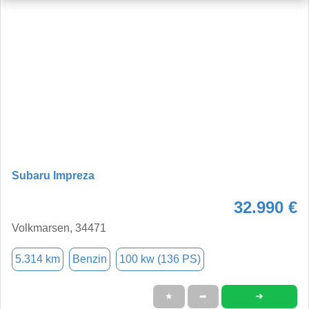
Subaru Impreza
32.990 €
Volkmarsen, 34471
5.314 km
Benzin
100 kw (136 PS)
➜
★
➦