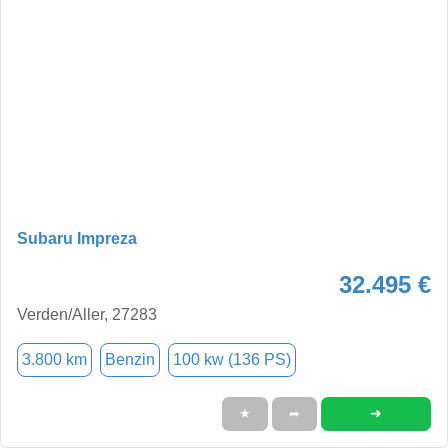
Subaru Impreza
32.495 €
Verden/Aller, 27283
3.800 km
Benzin
100 kw (136 PS)
➜
★
➦