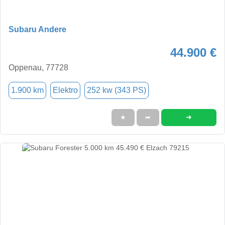
Subaru Andere
44.900 €
Oppenau, 77728
1.900 km
Elektro
252 kw (343 PS)
➜
★
➦