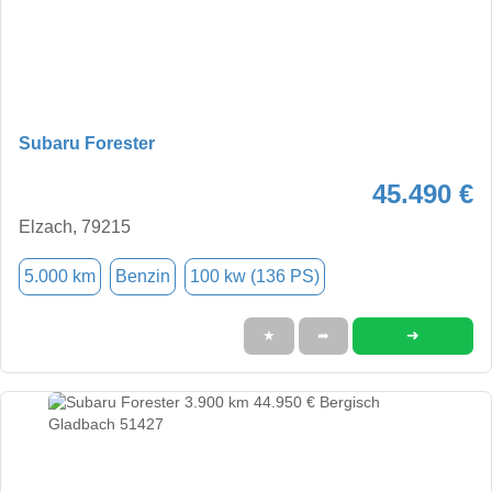
Subaru Forester
45.490 €
Elzach, 79215
5.000 km
Benzin
100 kw (136 PS)
➜
★
➦