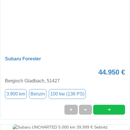
Subaru Forester
44.950 €
Bergisch Gladbach, 51427
3.900 km
Benzin
100 kw (136 PS)
➜
★
➦