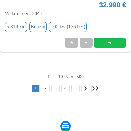
32.990 €
Volkmarsen, 34471
5.314 km
Benzin
100 kw (136 PS)
➜
★
➦
1 - 10 von 500
1
2
3
4
5
❯
❯❯