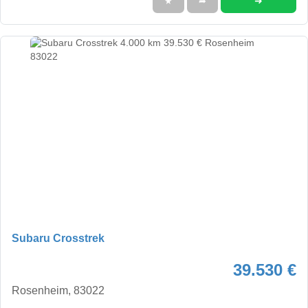
➜
★
➦
Subaru Crosstrek
39.530 €
Rosenheim, 83022