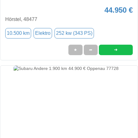
44.950 €
Hörstel, 48477
10.500 km
Elektro
252 kw (343 PS)
➜
★
➦