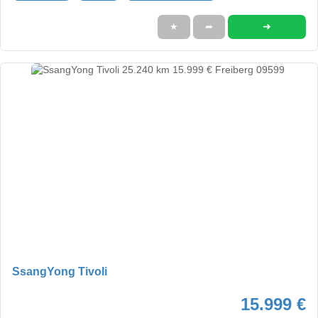
➜
★
➦
SsangYong Tivoli
15.999 €