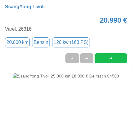
SsangYong Tivoli
20.990 €
Varel, 26316
20.000 km
Benzin
120 kw (163 PS)
➜
★
➦