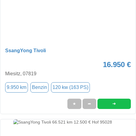
SsangYong Tivoli
16.950 €
Miesitz, 07819
9.950 km
Benzin
120 kw (163 PS)
➜
★
➦