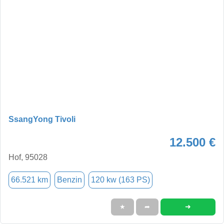
SsangYong Tivoli
12.500 €
Hof, 95028
66.521 km
Benzin
120 kw (163 PS)
➜
★
➦