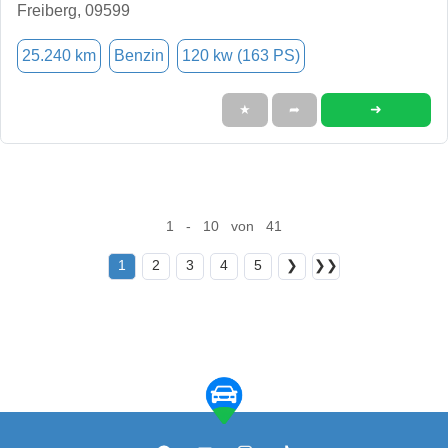
Freiberg, 09599
25.240 km
Benzin
120 kw (163 PS)
➜
★
➦
1 - 10 von 41
1
2
3
4
5
❯
❯❯