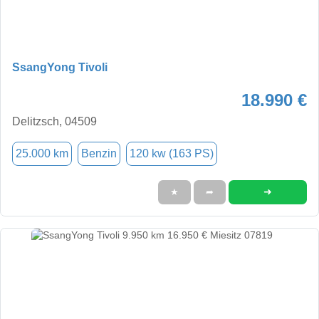
SsangYong Tivoli
18.990 €
Delitzsch, 04509
25.000 km
Benzin
120 kw (163 PS)
➜
★
➦