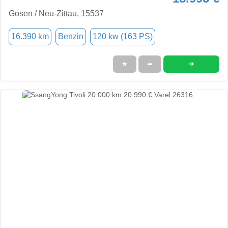
Gosen / Neu-Zittau, 15537
16.390 km
Benzin
120 kw (163 PS)
➜
★
➦