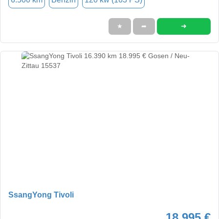
➜
★
➦
SsangYong Tivoli
18.995 €