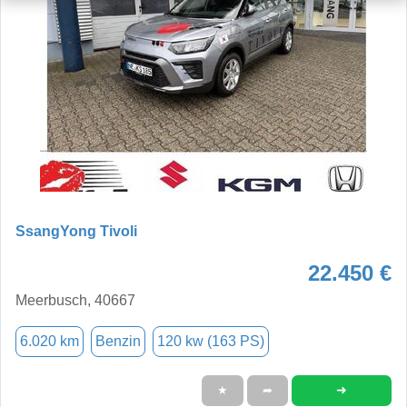
SsangYong Tivoli
22.450 €
Meerbusch, 40667
6.020 km
Benzin
120 kw (163 PS)
➜
★
➦