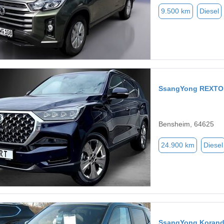
9.500 km
Diesel
SsangYong REXT
Bensheim, 64625
24.900 km
Diesel
SsangYong Koran