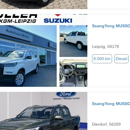
SsangYong MUSS
Leipzig, 04178
9.000 km
Diesel
SsangYong MUSS
Dierdorf, 56269