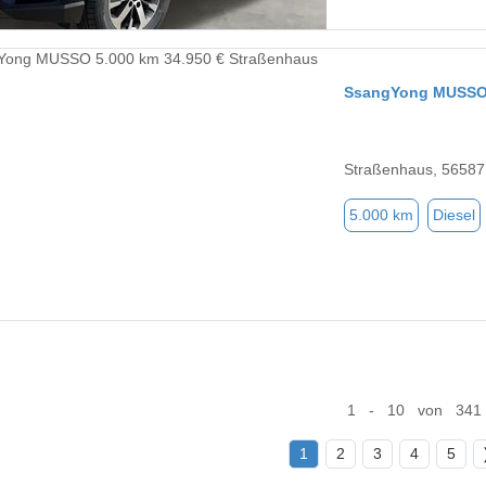
SsangYong MUSS
Straßenhaus, 56587
5.000 km
Diesel
1 - 10 von 341
1
2
3
4
5