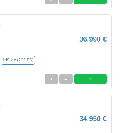
O
36.990 €
149 kw (203 PS)
➜
★
➦
O
34.950 €