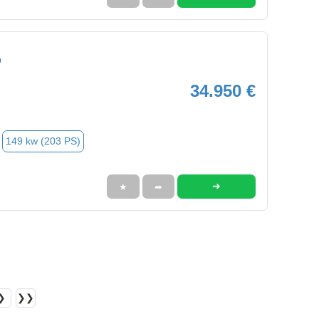
O
34.950 €
149 kw (203 PS)
➜
★
➦
❯
❯❯