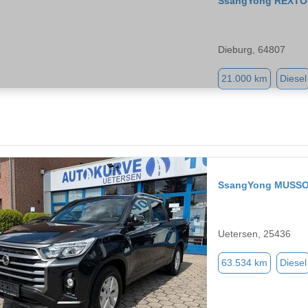
SsangYong REXT
Dieburg, 64807
21.000 km
Diesel
SsangYong MUSS
Uetersen, 25436
63.534 km
Diesel