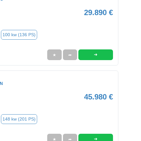
29.890 €
100 kw (136 PS)
➜
★
➦
ON
45.980 €
148 kw (201 PS)
➜
★
➦