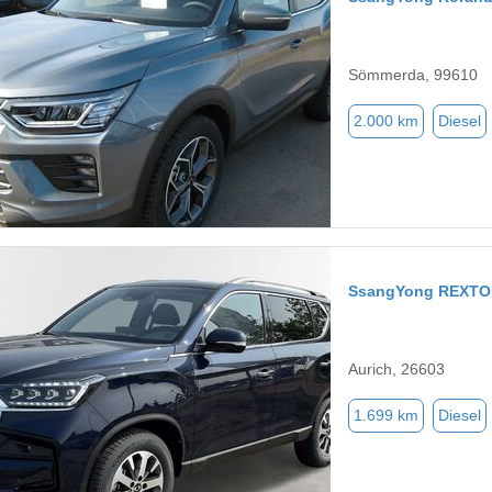
Sömmerda, 99610
2.000 km
Diesel
SsangYong REXT
Aurich, 26603
1.699 km
Diesel