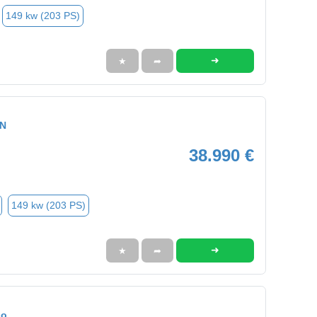
149 kw (203 PS)
➜
★
➦
ON
38.990 €
149 kw (203 PS)
➜
★
➦
do