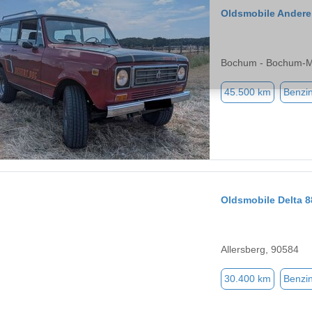
Oldsmobile Andere
Bochum - Bochum-Mi
45.500 km
Benzi
Oldsmobile Delta 8
Allersberg, 90584
30.400 km
Benzi