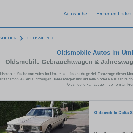
Autosuche
Experten finden
SUCHEN
❯
OLDSMOBILE
Oldsmobile Autos im Um
Oldsmobile Gebrauchtwagen & Jahreswag
Oldsmobile-Suche von Autos-im-Umkreis.de findest du gezielt Fahrzeuge dieser Ma
lt Oldsmobile Gebrauchtwagen, Jahreswagen und aktuelle Modelle aus zahlreichen 
Oldsmobile Fahrzeuge in deinem Umkreis
Oldsmobile Delta 8