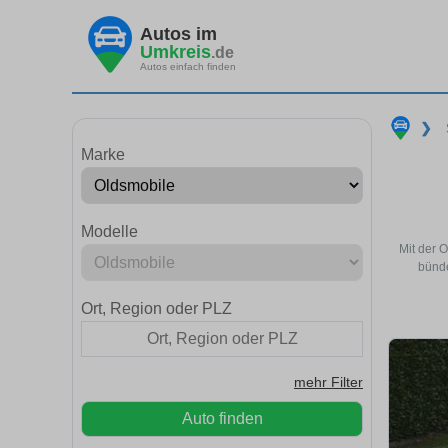
Autos im
Umkreis
.de
Autos einfach finden
❯
Marke
Modelle
Mit der 
bünde
Ort, Region oder PLZ
mehr Filter
Auto finden