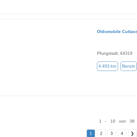
Oldsmobile Cutlas
Pfungstadt, 64319
4.493 km
Benzin
1 - 10 von 38
1
2
3
4
❯