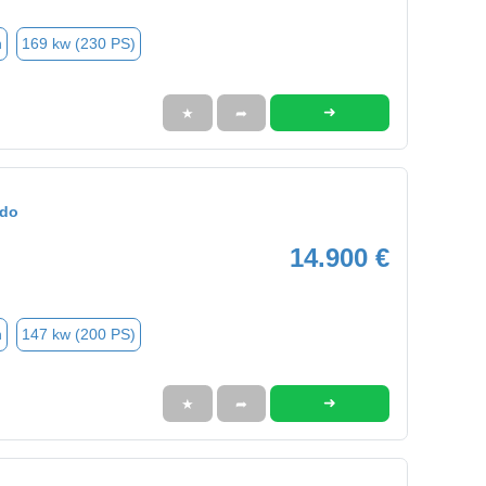
n
169 kw (230 PS)
➜
★
➦
ado
14.900 €
n
147 kw (200 PS)
➜
★
➦