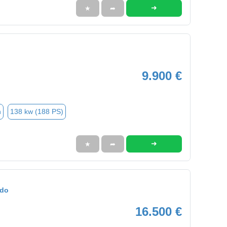
➜
★
➦
9.900 €
n
138 kw (188 PS)
➜
★
➦
ado
16.500 €