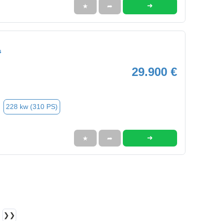
➜
★
➦
s
29.900 €
228 kw (310 PS)
➜
★
➦
❯❯