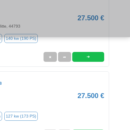
27.500 €
tte, 44793
n
140 kw (190 PS)
➜
★
➦
8
27.500 €
n
127 kw (173 PS)