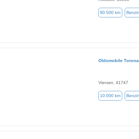
90.500 km
Benzi
Oldsmobile Toron
Viersen, 41747
10.000 km
Benzi