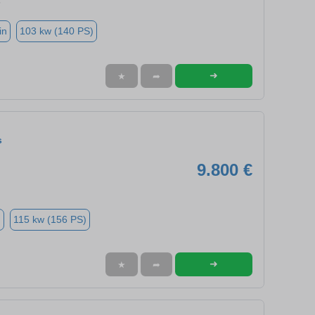
5
in
103 kw (140 PS)
➜
★
➦
s
9.800 €
n
115 kw (156 PS)
➜
★
➦