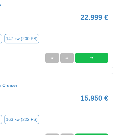
s
22.999 €
n
147 kw (200 PS)
➜
★
➦
 Cruiser
15.950 €
n
163 kw (222 PS)