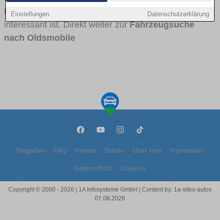
Modellreihen und für wen Oldsmobile besonders
Einstellungen
Datenschutzerklärung
interessant ist. Direkt weiter zur
Fahrzeugsuche
nach Oldsmobile
Ratgeber
FAQ
Presse
Städte
Über Uns
Impressum
Datenschutz
Cookies
Copyright © 2000 - 2026 | 1A Infosysteme GmbH | Content by: 1a-sites-autos
07.08.2026