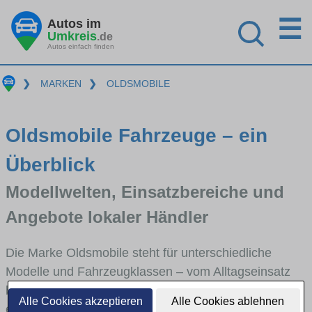
☰
Autos im
Umkreis
.de
Autos einfach finden
❯
MARKEN
❯
OLDSMOBILE
Oldsmobile Fahrzeuge – ein
Überblick
Modellwelten, Einsatzbereiche und
Angebote lokaler Händler
Die Marke Oldsmobile steht für unterschiedliche
Modelle und Fahrzeugklassen – vom Alltagseinsatz
bis zu speziellen Anforderungen. Hier bekommst du
Alle Cookies akzeptieren
Alle Cookies ablehnen
einen schnellen Überblick über die wichtigsten