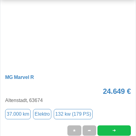
MG Marvel R
24.649 €
Altenstadt, 63674
37.000 km
Elektro
132 kw (179 PS)
➜
★
➦