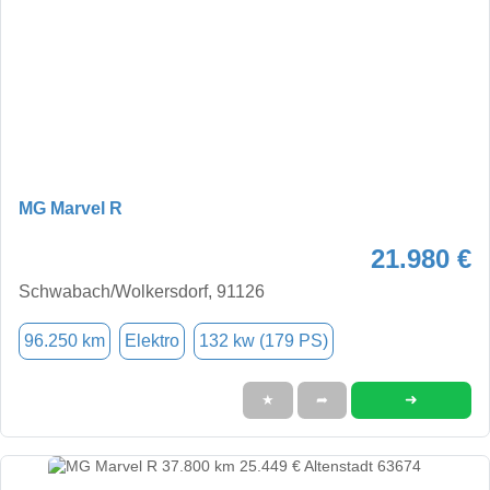
MG Marvel R
21.980 €
Schwabach/Wolkersdorf, 91126
96.250 km
Elektro
132 kw (179 PS)
➜
★
➦