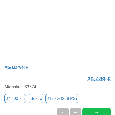
MG Marvel R
25.449 €
Altenstadt, 63674
37.800 km
Elektro
212 kw (288 PS)
➜
★
➦