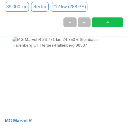
39.000 km
electric
212 kw (288 PS)
➜
★
➦
MG Marvel R