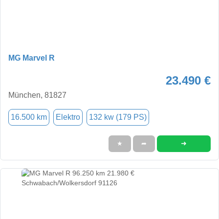
MG Marvel R
23.490 €
München, 81827
16.500 km
Elektro
132 kw (179 PS)
➜
★
➦