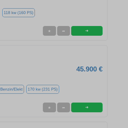
118 kw (160 PS)
➜
★
➦
45.900 €
(Benzin/Elekt
170 kw (231 PS)
➜
★
➦