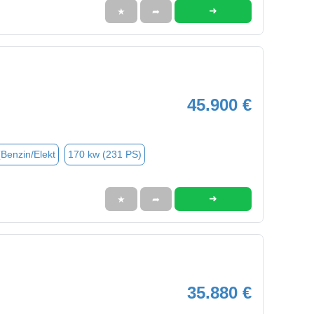
➜
★
➦
45.900 €
(Benzin/Elekt
170 kw (231 PS)
➜
★
➦
35.880 €