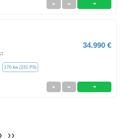
➜
★
➦
34.990 €
57
170 kw (231 PS)
➜
★
➦
❯
❯❯