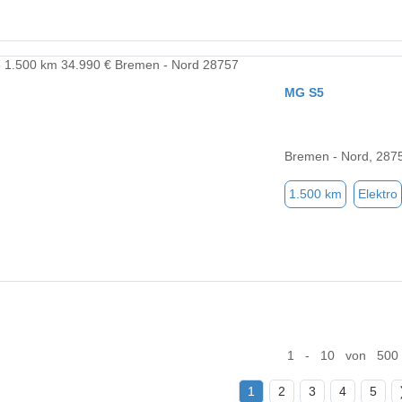
MG S5
Bremen - Nord, 287
1.500 km
Elektro
1 - 10 von 500
1
2
3
4
5