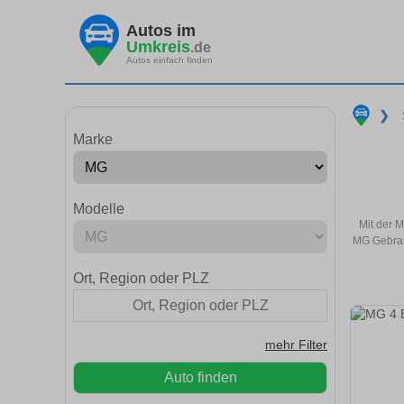
Autos im
Umkreis
.de
Autos einfach finden
❯
Marke
Modelle
Mit der 
MG Gebrau
Ort, Region oder PLZ
mehr Filter
Auto finden