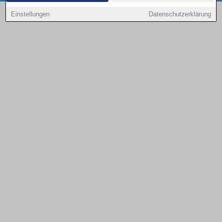
Copyright © 2000 - 2026 | 1A Infosysteme GmbH | Content by: 1a-sites-autos
Einstellungen
Datenschutzerklärung
08.08.2026