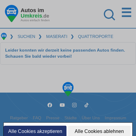
☰
Autos im
Umkreis
.de
Autos einfach finden
❯
SUCHEN
❯
MASERATI
❯
QUATTROPORTE
Leider konnten wir derzeit keine passenden Autos finden.
Schauen Sie bald wieder vorbei!
Ratgeber
FAQ
Presse
Städte
Über Uns
Impressum
Datenschutz
Cookies
Alle Cookies akzeptieren
Alle Cookies ablehnen