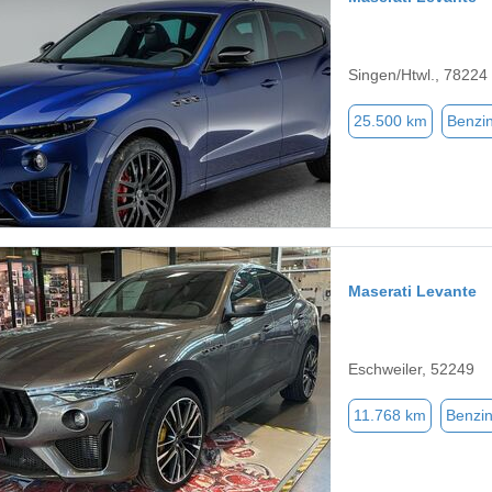
Singen/Htwl., 78224
25.500 km
Benzi
Maserati Levante
Eschweiler, 52249
11.768 km
Benzi