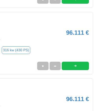
96.111 €
0
316 kw (430 PS)
➜
★
➦
96.111 €
0