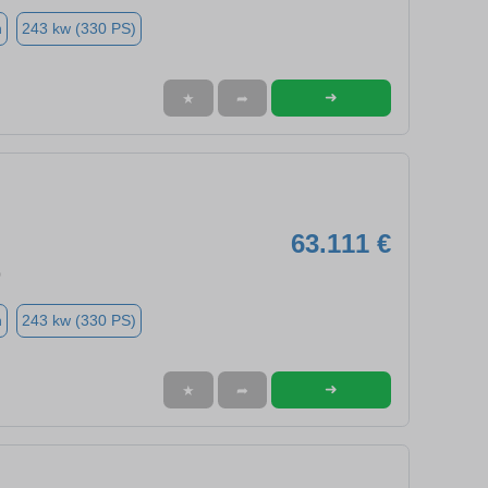
n
243 kw (330 PS)
➜
★
➦
63.111 €
0
n
243 kw (330 PS)
➜
★
➦