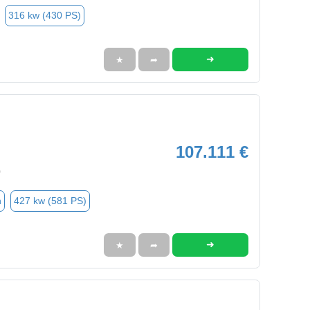
316 kw (430 PS)
➜
★
➦
107.111 €
0
n
427 kw (581 PS)
➜
★
➦