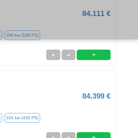
84.111 €
0
n
390 kw (530 PS)
➜
★
➦
84.399 €
n
316 kw (430 PS)
➜
★
➦