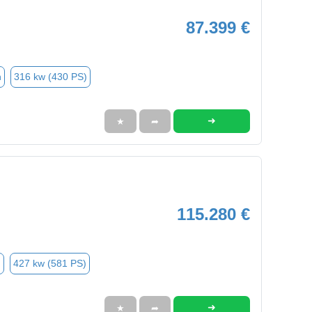
87.399 €
n
316 kw (430 PS)
➜
★
➦
115.280 €
n
427 kw (581 PS)
➜
★
➦