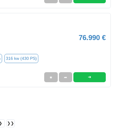
76.990 €
n
316 kw (430 PS)
➜
★
➦
❯
❯❯