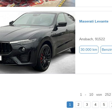
Maserati Levante
Ansbach, 91522
30.000 km
Benzi
1 - 10 von 252
1
2
3
4
5