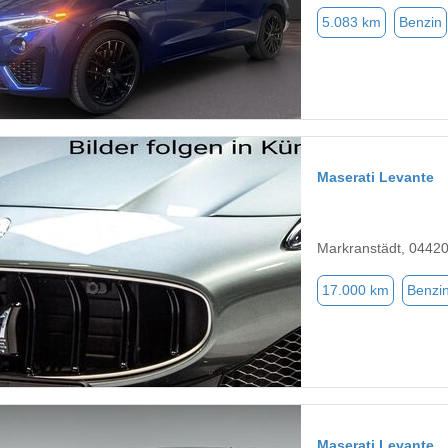
5.083 km
Benzin
Maserati Levante
Markranstädt, 0442
17.000 km
Benzi
Maserati Levante