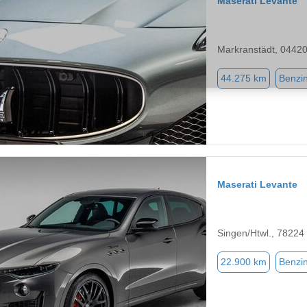
Maserati Levante
Markranstädt, 0442
44.275 km
Benzi
Maserati Levante
Singen/Htwl., 78224
22.900 km
Benzi