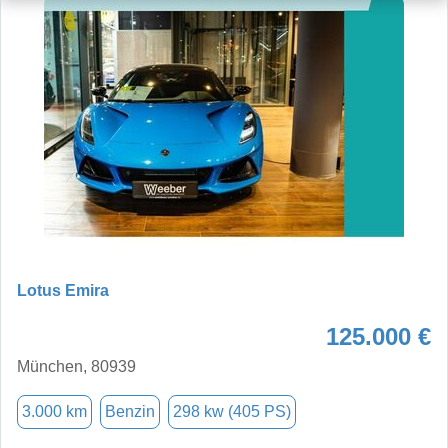
Lotus Emira
125.000 €
München, 80939
3.000 km
Benzin
298 kw (405 PS)