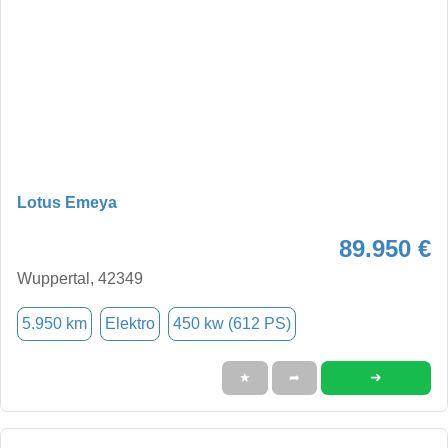
Lotus Emeya
89.950 €
Wuppertal, 42349
5.950 km
Elektro
450 kw (612 PS)
➜
★
➦