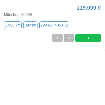
119.000 €
München, 80939
2.900 km
Benzin
298 kw (405 PS)
➜
★
➦