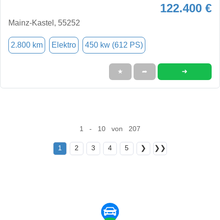
122.400 €
Mainz-Kastel, 55252
2.800 km
Elektro
450 kw (612 PS)
➜
★
➦
1 - 10 von 207
1
2
3
4
5
❯
❯❯