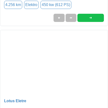
4.256 km
Elektro
450 kw (612 PS)
➜
★
➦
Lotus Eletre