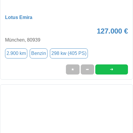
Lotus Emira
127.000 €
München, 80939
2.900 km
Benzin
298 kw (405 PS)
➜
★
➦