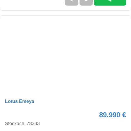
➜
★
➦
Lotus Emeya
89.990 €
Stockach, 78333