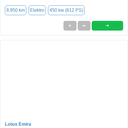
8.950 km
Elektro
450 kw (612 PS)
➜
★
➦
Lotus Emira