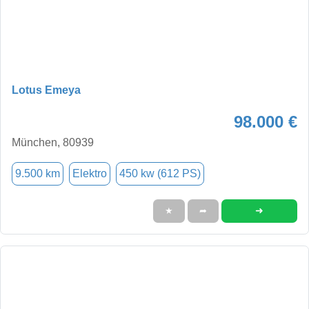
Lotus Emeya
98.000 €
München, 80939
9.500 km
Elektro
450 kw (612 PS)
➜
★
➦