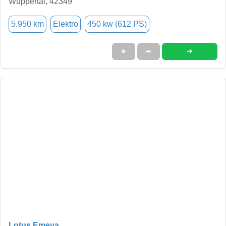
Wuppertal, 42349
5.950 km
Elektro
450 kw (612 PS)
➜
★
➦
Lotus Emeya