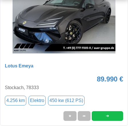
Lotus Emeya
89.990 €
Stockach, 78333
4.256 km
Elektro
450 kw (612 PS)
➜
★
➦