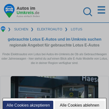
☰
Autos im
Umkreis
.de
Autos einfach finden
❯
SUCHEN
❯
ELEKTROAUTO
❯
LOTUS
gebrauchte Lotus E-Autos und im Umkreis suchen
regionale Angebot für gebrauchte Lotus E-Autos
Finde Elektroautos von Lotus bei Autos-Im-Umkreis.de Ob als Gebrauchtwagen
oder Jahreswagen - hier siehst du auf einen Blick alle E-Auto Modelle von Lotus,
die in deiner Region verfügbar sind.
Alle Cookies akzeptieren
Alle Cookies ablehnen