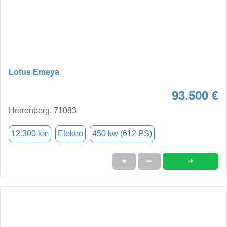
Lotus Emeya
93.500 €
Herrenberg, 71083
12.300 km
Elektro
450 kw (612 PS)
➜
★
➦