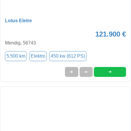
Lotus Eletre
121.900 €
Mendig, 56743
5.500 km
Elektro
450 kw (612 PS)
➜
★
➦