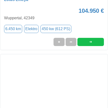
104.950 €
Wuppertal, 42349
6.450 km
Elektro
450 kw (612 PS)
➜
★
➦