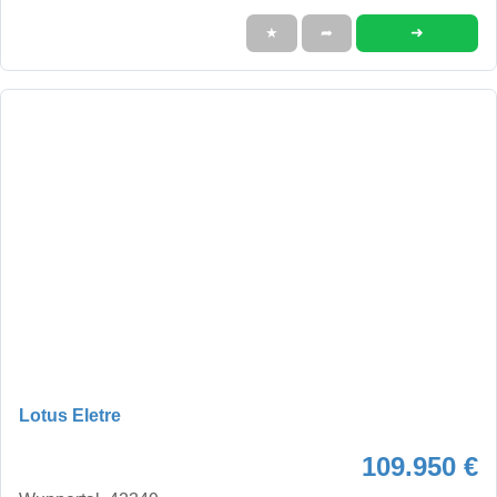
➜
★
➦
Lotus Eletre
109.950 €