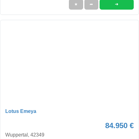
➜
★
➦
Lotus Emeya
84.950 €
Wuppertal, 42349