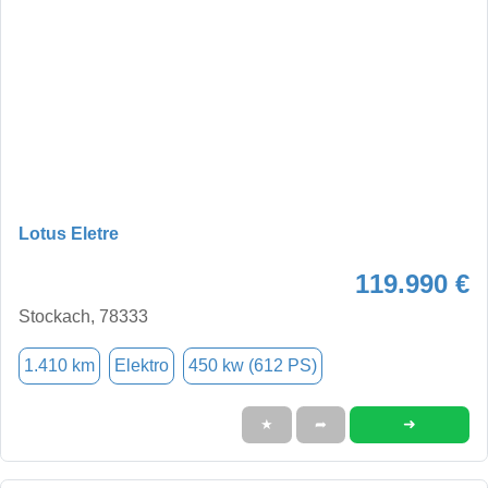
Lotus Eletre
119.990 €
Stockach, 78333
1.410 km
Elektro
450 kw (612 PS)
➜
★
➦