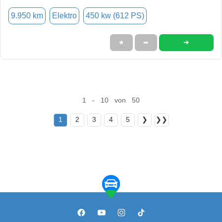
9.950 km
Elektro
450 kw (612 PS)
➜
★
➦
1 - 10 von 50
1
2
3
4
5
❯
❯❯