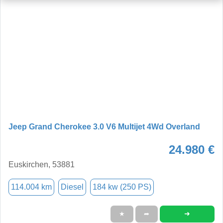
Jeep Grand Cherokee 3.0 V6 Multijet 4Wd Overland
24.980 €
Euskirchen, 53881
114.004 km
Diesel
184 kw (250 PS)
➜
★
➦