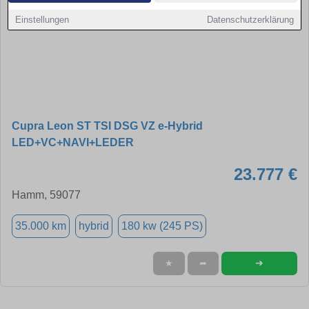
Einstellungen
Datenschutzerklärung
Cupra Leon ST TSI DSG VZ e-Hybrid
LED+VC+NAVI+LEDER
23.777 €
Hamm, 59077
35.000 km
hybrid
180 kw (245 PS)
➜
★
➦