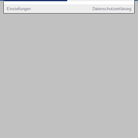
Copyright © 2000 - 2026 | 1A Infosysteme GmbH | Content by: 1a-sites-autos
Einstellungen
Datenschutzerklärung
09.08.2026