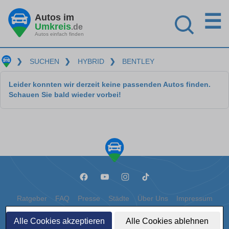
☰
Autos im
Umkreis
.de
Autos einfach finden
❯
SUCHEN
❯
HYBRID
❯
BENTLEY
Leider konnten wir derzeit keine passenden Autos finden.
Schauen Sie bald wieder vorbei!
Ratgeber
FAQ
Presse
Städte
Über Uns
Impressum
Datenschutz
Cookies
Alle Cookies akzeptieren
Alle Cookies ablehnen