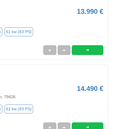
13.990 €
o
61 kw (83 PS)
➜
★
➦
14.490 €
n, 79426
o
61 kw (83 PS)
➜
★
➦