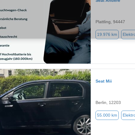
Seat Andere
Plattling, 94447
19.976 km
Elektr
Seat Mii
Berlin, 12203
55.000 km
Elektr