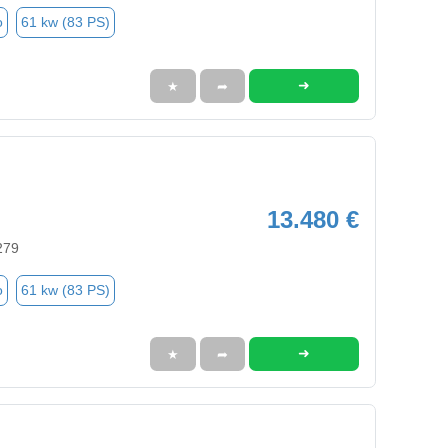
o
61 kw (83 PS)
➜
★
➦
13.480 €
279
o
61 kw (83 PS)
➜
★
➦