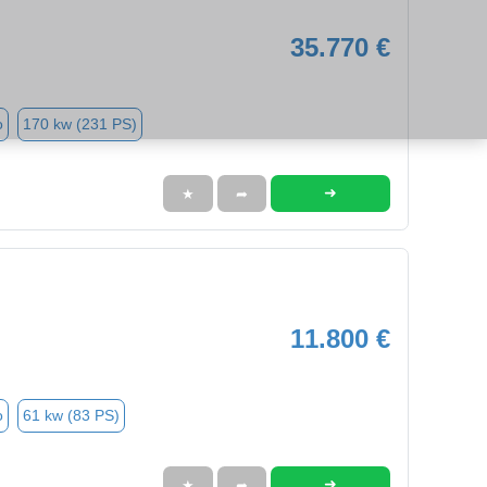
35.770 €
o
170 kw (231 PS)
➜
★
➦
11.800 €
o
61 kw (83 PS)
➜
★
➦