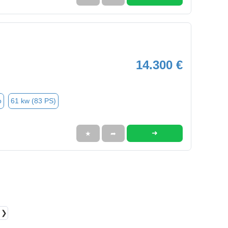
14.300 €
o
61 kw (83 PS)
➜
★
➦
❯❯