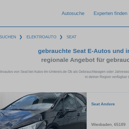
Autosuche
Experten finden
SUCHEN
❯
ELEKTROAUTO
❯
SEAT
gebrauchte Seat E-Autos und 
regionale Angebot für gebrau
troautos von Seat bei Autos-Im-Umkreis.de Ob als Gebrauchtwagen oder Jahreswagen
in deiner Region verfügbar s
Seat Andere
Wiesbaden, 65189