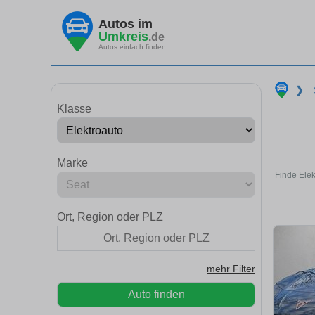
Autos im
Umkreis
.de
Autos einfach finden
❯
Klasse
Marke
Finde Elek
Ort, Region oder PLZ
mehr Filter
Auto finden