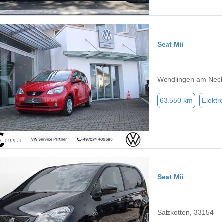
Seat Mii
Wendlingen am Neck
63.550 km
Elektr
Seat Mii
Salzkotten, 33154