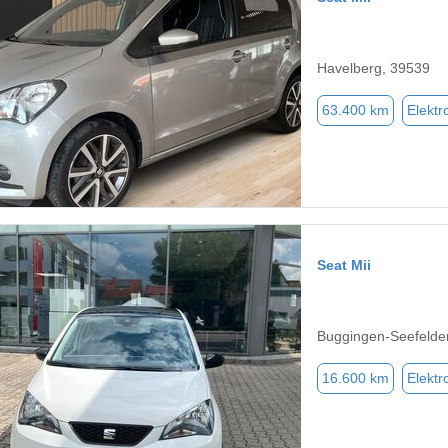
Havelberg, 39539
63.400 km
Elektr
Seat Mii
Buggingen-Seefelde
16.600 km
Elektr