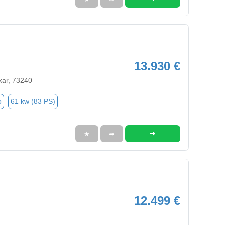
13.930 €
ar, 73240
o
61 kw (83 PS)
➜
★
➦
12.499 €