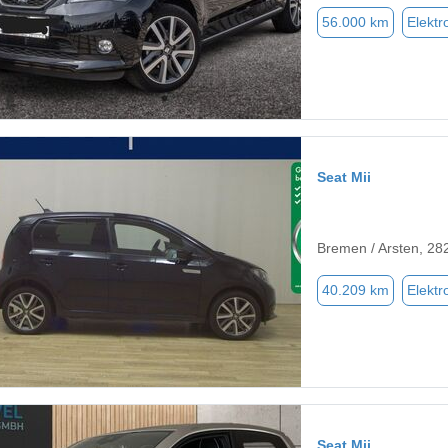
56.000 km
Elektr
Seat Mii
Bremen / Arsten, 28
40.209 km
Elektr
Seat Mii