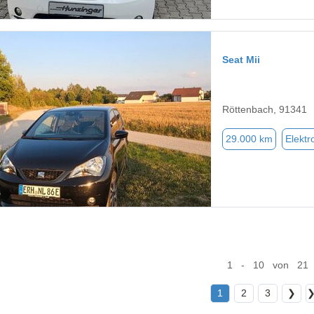
Seat Mii
Röttenbach, 91341
29.000 km
Elektr
1 - 10 von 21
1
2
3
❯