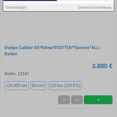
Einstellungen
Datenschutzerklärung
Dodge Caliber SE*Klima*07/27TÜV*Service*ALL-
Reifen
3.880 €
Berlin, 13187
119.405 km
Benzin
110 kw (150 PS)
➜
★
➦