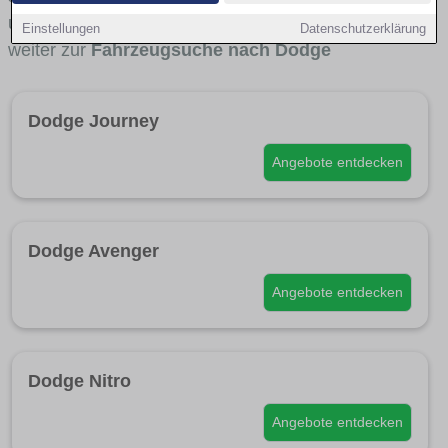
und für wen Dodge besonders interessant ist. Direkt
Einstellungen
Datenschutzerklärung
weiter zur
Fahrzeugsuche nach Dodge
Dodge Journey
Angebote entdecken
Dodge Avenger
Angebote entdecken
Dodge Nitro
Angebote entdecken