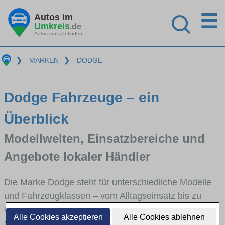
☰
Autos im
Umkreis
.de
Autos einfach finden
❯
MARKEN
❯
DODGE
Dodge Fahrzeuge – ein
Überblick
Modellwelten, Einsatzbereiche und
Angebote lokaler Händler
Die Marke Dodge steht für unterschiedliche Modelle
und Fahrzeugklassen – vom Alltagseinsatz bis zu
speziellen Anforderungen. Hier bekommst du einen
Alle Cookies akzeptieren
Alle Cookies ablehnen
schnellen Überblick über die wichtigsten Modellreihen