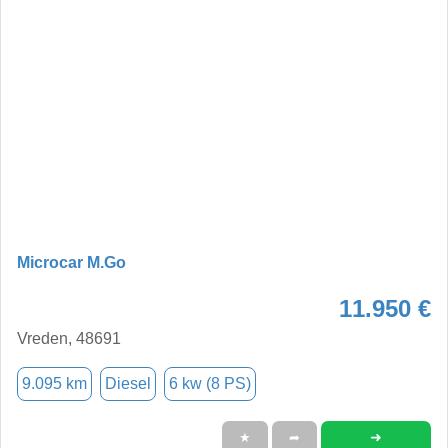
Microcar M.Go
11.950 €
Vreden, 48691
9.095 km
Diesel
6 kw (8 PS)
➜
★
➦