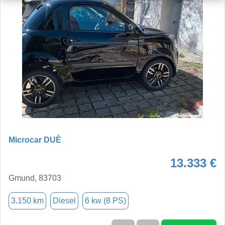
Microcar DUÈ
13.333 €
Gmund, 83703
3.150 km
Diesel
6 kw (8 PS)