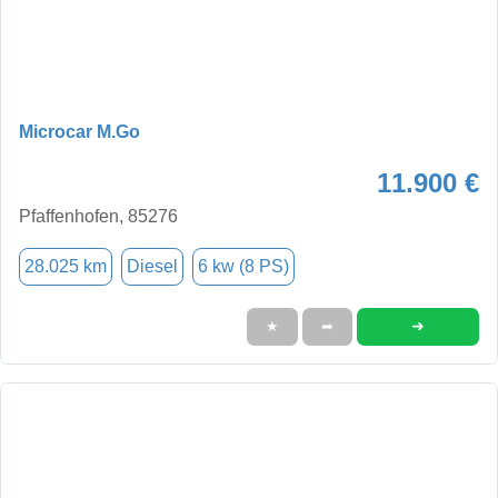
Microcar M.Go
11.900 €
Pfaffenhofen, 85276
28.025 km
Diesel
6 kw (8 PS)
➜
★
➦