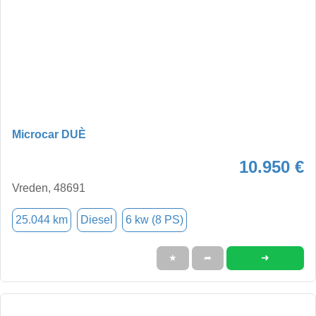
Microcar DUÈ
10.950 €
Vreden, 48691
25.044 km
Diesel
6 kw (8 PS)
➜
★
➦