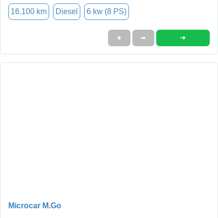
16.100 km
Diesel
6 kw (8 PS)
➜
★
➦
Microcar M.Go