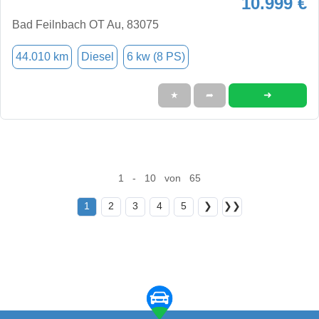
10.999 €
Bad Feilnbach OT Au, 83075
44.010 km
Diesel
6 kw (8 PS)
➜
★
➦
1 - 10 von 65
1
2
3
4
5
❯
❯❯