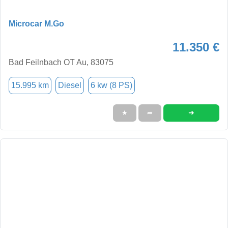
Microcar M.Go
11.350 €
Bad Feilnbach OT Au, 83075
15.995 km
Diesel
6 kw (8 PS)
➜
★
➦