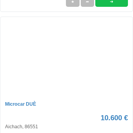
➜
★
➦
Microcar DUÈ
10.600 €
Aichach, 86551