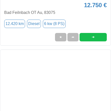
12.750 €
Bad Feilnbach OT Au, 83075
12.420 km
Diesel
6 kw (8 PS)
➜
★
➦