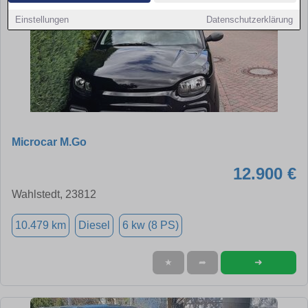
Einstellungen
Datenschutzerklärung
Microcar M.Go
12.900 €
Wahlstedt, 23812
10.479 km
Diesel
6 kw (8 PS)
➜
★
➦