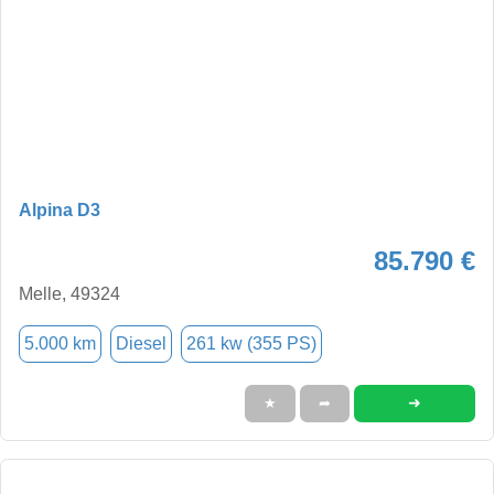
Alpina D3
85.790 €
Melle, 49324
5.000 km
Diesel
261 kw (355 PS)
➜
★
➦