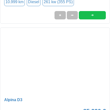
10.999 km
Diesel
261 kw (355 PS)
➜
★
➦
Alpina D3