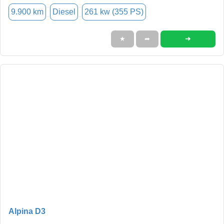
9.900 km
Diesel
261 kw (355 PS)
➜
★
➦
Alpina D3