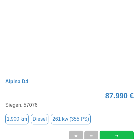
Alpina D4
87.990 €
Siegen, 57076
1.900 km
Diesel
261 kw (355 PS)
➜
★
➦