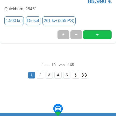
85.990 €
Quickborn, 25451
1.500 km
Diesel
261 kw (355 PS)
➜
★
➦
1 - 10 von 165
1
2
3
4
5
❯
❯❯