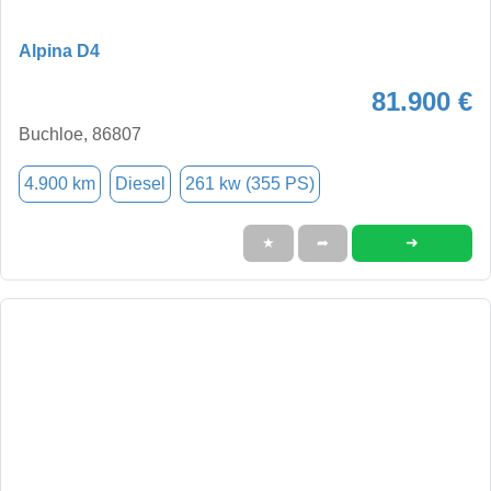
Alpina D4
81.900 €
Buchloe, 86807
4.900 km
Diesel
261 kw (355 PS)
➜
★
➦