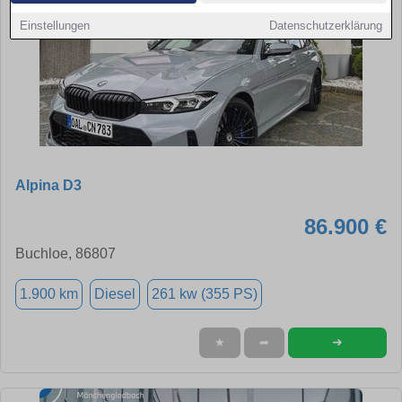
Einstellungen
Datenschutzerklärung
Alpina D3
86.900 €
Buchloe, 86807
1.900 km
Diesel
261 kw (355 PS)
➜
★
➦