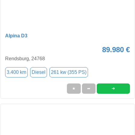
Alpina D3
89.980 €
Rendsburg, 24768
3.400 km
Diesel
261 kw (355 PS)
➜
★
➦