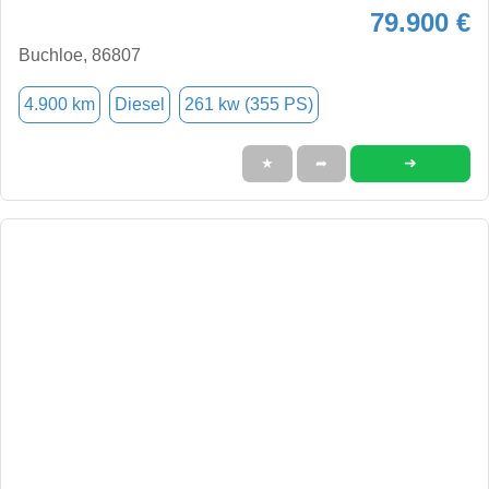
79.900 €
Buchloe, 86807
4.900 km
Diesel
261 kw (355 PS)
➜
★
➦