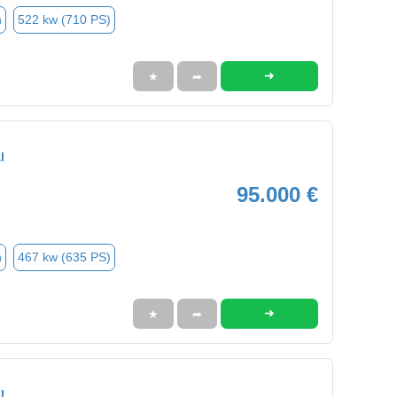
n
522 kw (710 PS)
➜
★
➦
l
95.000 €
n
467 kw (635 PS)
➜
★
➦
l