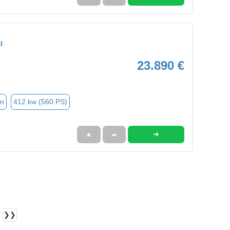
l
23.890 €
in
412 kw (560 PS)
➜
★
➦
❯❯