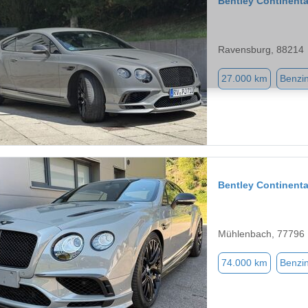
Bentley Continenta
Ravensburg, 88214
27.000 km
Benzi
Bentley Continenta
Mühlenbach, 77796
74.000 km
Benzi