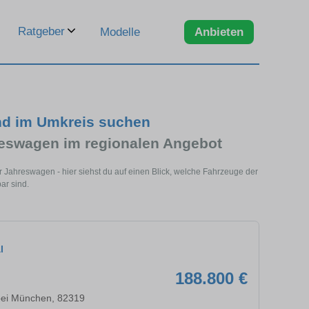
Ratgeber
Modelle
Anbieten
nd im Umkreis suchen
reswagen im regionalen Angebot
 Jahreswagen - hier siehst du auf einen Blick, welche Fahrzeuge der
ar sind.
l
188.800 €
bei München, 82319