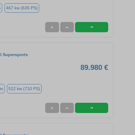
n
467 kw (635 PS)
➜
★
➦
l Supersports
89.980 €
in
522 kw (710 PS)
➜
★
➦