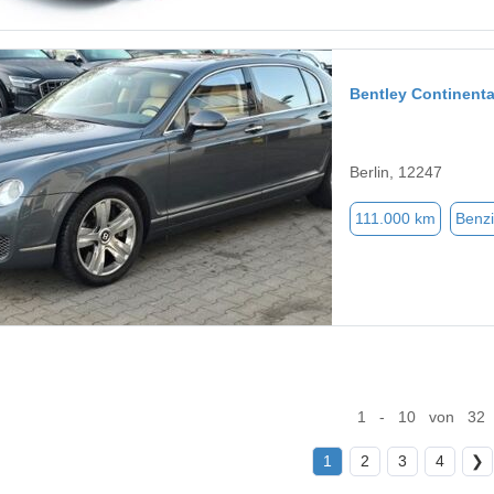
Bentley Continenta
Berlin, 12247
111.000 km
Benz
1 - 10 von 32
1
2
3
4
❯