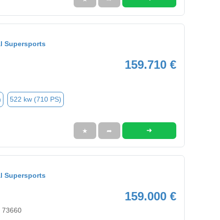
l Supersports
159.710 €
n
522 kw (710 PS)
➜
★
➦
l Supersports
159.000 €
, 73660