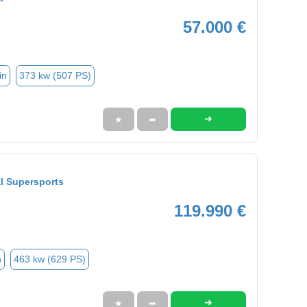
57.000 €
in
373 kw (507 PS)
➜
★
➦
l Supersports
119.990 €
n
463 kw (629 PS)
➜
★
➦