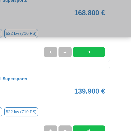
l Supersports
168.800 €
n
522 kw (710 PS)
➜
★
➦
l Supersports
139.900 €
n
522 kw (710 PS)
➜
★
➦