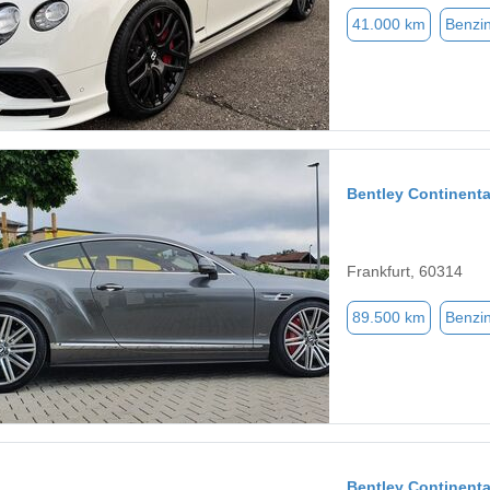
41.000 km
Benzi
Bentley Continenta
Frankfurt, 60314
89.500 km
Benzi
Bentley Continenta