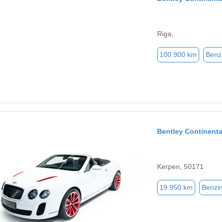
Riga,
100.900 km
Benz
Bentley Continenta
Kerpen, 50171
19.950 km
Benzi