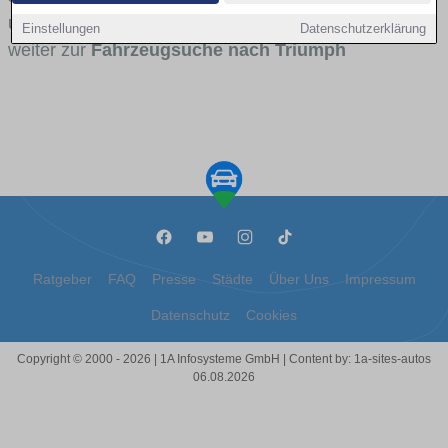
und für wen Triumph besonders interessant ist. Direkt
Einstellungen
Datenschutzerklärung
weiter zur
Fahrzeugsuche nach Triumph
Ratgeber
FAQ
Presse
Städte
Über Uns
Impressum
Datenschutz
Cookies
Copyright © 2000 - 2026 | 1A Infosysteme GmbH | Content by: 1a-sites-autos
06.08.2026