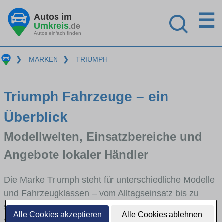
☰
Autos im
Umkreis
.de
Autos einfach finden
❯
MARKEN
❯
TRIUMPH
Triumph Fahrzeuge – ein
Überblick
Modellwelten, Einsatzbereiche und
Angebote lokaler Händler
Die Marke Triumph steht für unterschiedliche Modelle
und Fahrzeugklassen – vom Alltagseinsatz bis zu
speziellen Anforderungen. Hier bekommst du einen
Alle Cookies akzeptieren
Alle Cookies ablehnen
schnellen Überblick über die wichtigsten Modellreihen