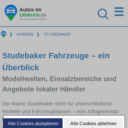
☰
Autos im
Umkreis
.de
Autos einfach finden
❯
MARKEN
❯
STUDEBAKER
Studebaker Fahrzeuge – ein
Überblick
Modellwelten, Einsatzbereiche und
Angebote lokaler Händler
Die Marke Studebaker steht für unterschiedliche
Modelle und Fahrzeugklassen – vom Alltagseinsatz
bis zu speziellen Anforderungen. Hier bekommst du
Alle Cookies akzeptieren
Alle Cookies ablehnen
einen schnellen Überblick über die wichtigsten