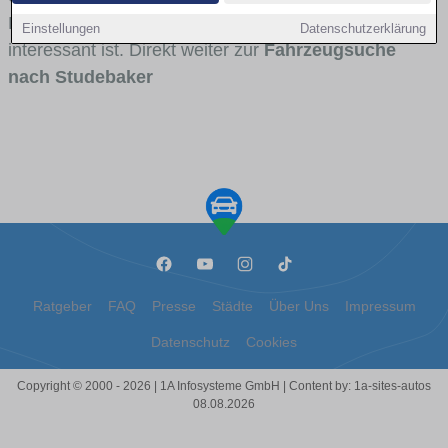
Modellreihen und für wen Studebaker besonders
Einstellungen
Datenschutzerklärung
interessant ist. Direkt weiter zur
Fahrzeugsuche
nach Studebaker
Ratgeber
FAQ
Presse
Städte
Über Uns
Impressum
Datenschutz
Cookies
Copyright © 2000 - 2026 | 1A Infosysteme GmbH | Content by: 1a-sites-autos
08.08.2026