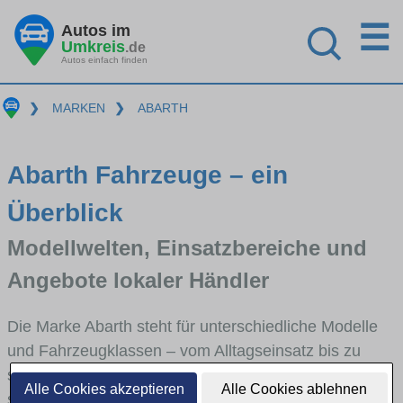
☰
Autos im
Umkreis
.de
Autos einfach finden
❯
MARKEN
❯
ABARTH
Abarth Fahrzeuge – ein
Überblick
Modellwelten, Einsatzbereiche und
Angebote lokaler Händler
Die Marke Abarth steht für unterschiedliche Modelle
und Fahrzeugklassen – vom Alltagseinsatz bis zu
speziellen Anforderungen. Hier bekommst du einen
Alle Cookies akzeptieren
Alle Cookies ablehnen
schnellen Überblick über die wichtigsten Modellreihen