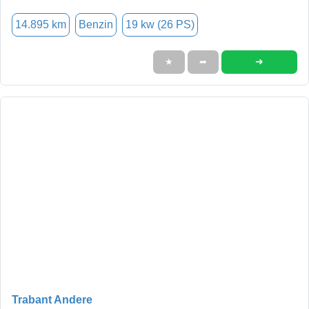
14.895 km
Benzin
19 kw (26 PS)
➜
★
➦
Trabant Andere