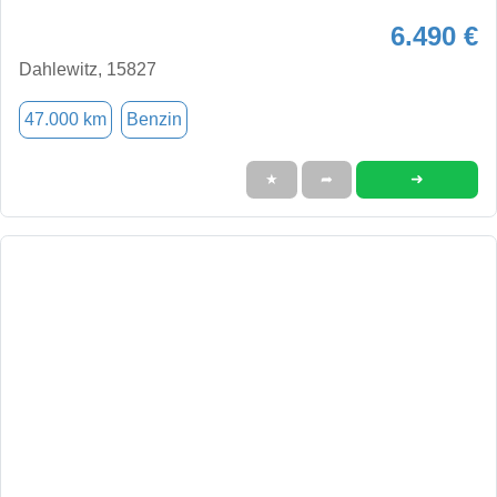
6.490 €
Dahlewitz, 15827
47.000 km
Benzin
➜
★
➦