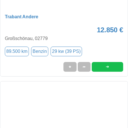
Trabant Andere
12.850 €
Großschönau, 02779
89.500 km
Benzin
29 kw (39 PS)
➜
★
➦