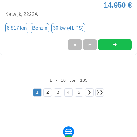
14.950 €
Katwijk, 2222A
6.817 km
Benzin
30 kw (41 PS)
➜
★
➦
1 - 10 von 135
1
2
3
4
5
❯
❯❯