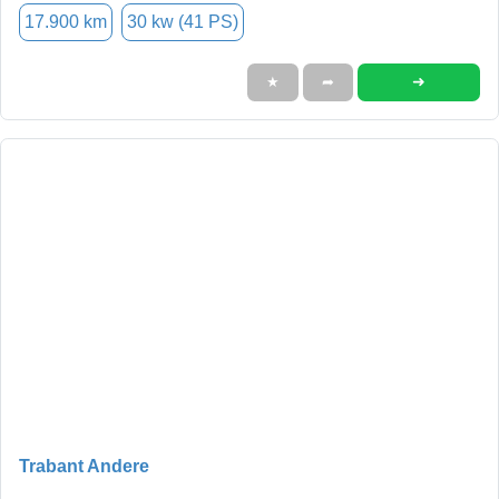
17.900 km
30 kw (41 PS)
➜
★
➦
Trabant Andere