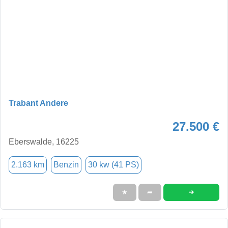
Trabant Andere
27.500 €
Eberswalde, 16225
2.163 km
Benzin
30 kw (41 PS)
➜
★
➦