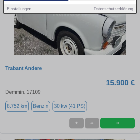
Einstellungen
Datenschutzerklärung
Trabant Andere
15.900 €
Demmin, 17109
8.752 km
Benzin
30 kw (41 PS)
➜
★
➦