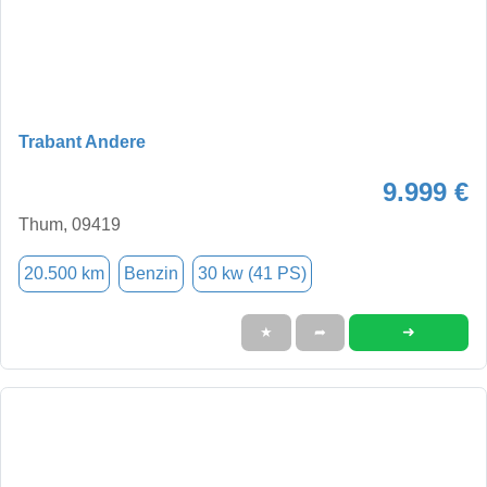
Trabant Andere
9.999 €
Thum, 09419
20.500 km
Benzin
30 kw (41 PS)
➜
★
➦