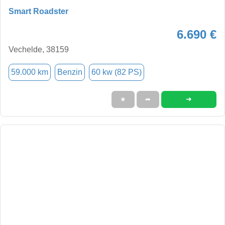
Smart Roadster
6.690 €
Vechelde, 38159
59.000 km
Benzin
60 kw (82 PS)
➜
★
➦