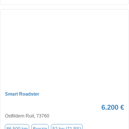
Smart Roadster
6.200 €
Ostfildern Ruit, 73760
86.500 km
Benzin
52 kw (71 PS)