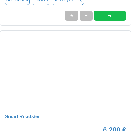
➜
★
➦
Smart Roadster
6.200 €