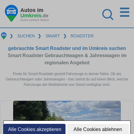
☰
Autos im
Umkreis
.de
Autos einfach finden
❯
SUCHEN
❯
SMART
❯
ROADSTER
gebrauchte Smart Roadster und im Umkreis suchen
Smart Roadster Gebrauchtwagen & Jahreswagen im
regionalen Angebot
Finde für Smart Roadster gezielt Fahrzeuge in deiner Nähe. Ob als
Gebrauchtwagen oder Jahreswagen - hier siehst du auf einen Blick, welche
Fahrzeuge der Modellreihe von Smart verfügbar sind.
Alle Cookies akzeptieren
Alle Cookies ablehnen