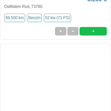
Ostfildern Ruit, 73760
86.500 km
Benzin
52 kw (71 PS)
➜
★
➦