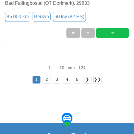
Bad Fallingbostel (OT Dorfmark), 29683
85.000 km
Benzin
60 kw (82 PS)
➜
★
➦
1 - 10 von 124
1
2
3
4
5
❯
❯❯