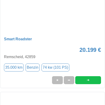
Smart Roadster
20.199 €
Remscheid, 42859
35.000 km
Benzin
74 kw (101 PS)
➜
★
➦