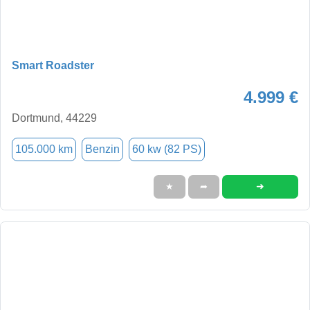
Smart Roadster
4.999 €
Dortmund, 44229
105.000 km
Benzin
60 kw (82 PS)
➜
★
➦