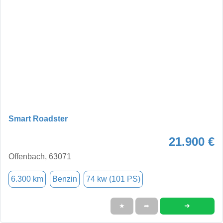
Smart Roadster
21.900 €
Offenbach, 63071
6.300 km
Benzin
74 kw (101 PS)
➜
★
➦