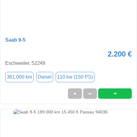
Saab 9-5
2.200 €
Eschweiler, 52249
361.000 km
Diesel
110 kw (150 PS)
➜
★
➦