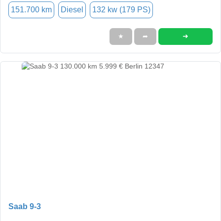
151.700 km
Diesel
132 kw (179 PS)
➜
★
➦
Saab 9-3