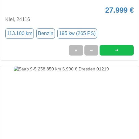
27.999 €
Kiel, 24116
113.100 km
Benzin
195 kw (265 PS)
➜
★
➦