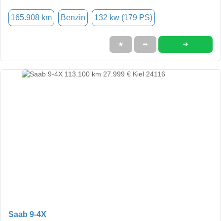
165.908 km
Benzin
132 kw (179 PS)
➜
★
➦
Saab 9-4X