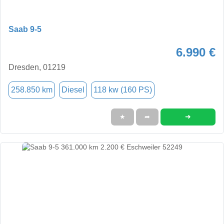
Saab 9-5
6.990 €
Dresden, 01219
258.850 km
Diesel
118 kw (160 PS)
➜
★
➦