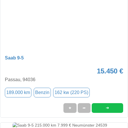
Saab 9-5
15.450 €
Passau, 94036
189.000 km
Benzin
162 kw (220 PS)
➜
★
➦