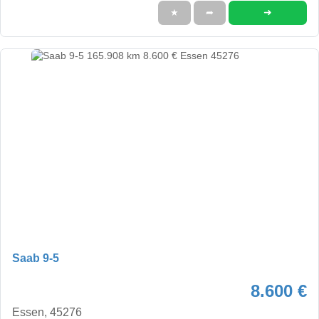
➜
★
➦
Saab 9-5
8.600 €
Essen, 45276