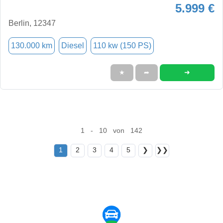
5.999 €
Berlin, 12347
130.000 km
Diesel
110 kw (150 PS)
➜
★
➦
1 - 10 von 142
1
2
3
4
5
❯
❯❯