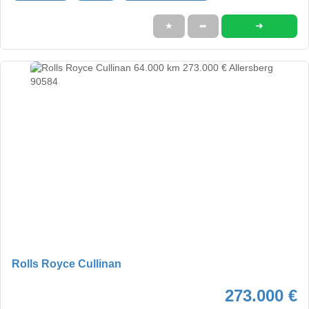
➜
★
➦
Rolls Royce Cullinan
273.000 €