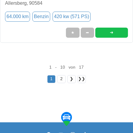
Allersberg, 90584
64.000 km
Benzin
420 kw (571 PS)
➜
★
➦
1 - 10 von 17
1
2
❯
❯❯