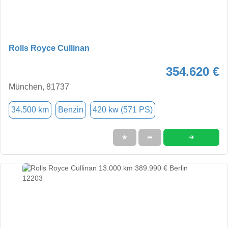
Rolls Royce Cullinan
354.620 €
München, 81737
34.500 km
Benzin
420 kw (571 PS)
➜
★
➦