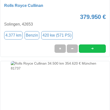
Rolls Royce Cullinan
379.950 €
Solingen, 42653
4.377 km
Benzin
420 kw (571 PS)
➜
★
➦