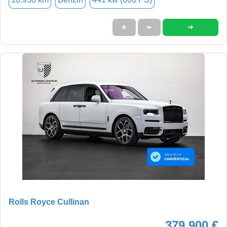
➜
★
➦
Rolls Royce Cullinan
379.900 €