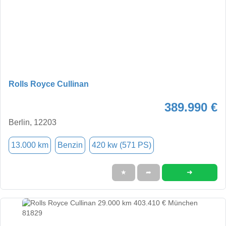
Rolls Royce Cullinan
389.990 €
Berlin, 12203
13.000 km
Benzin
420 kw (571 PS)
➜
★
➦