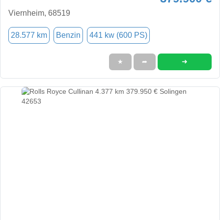
Viernheim, 68519
28.577 km
Benzin
441 kw (600 PS)
➜
★
➦