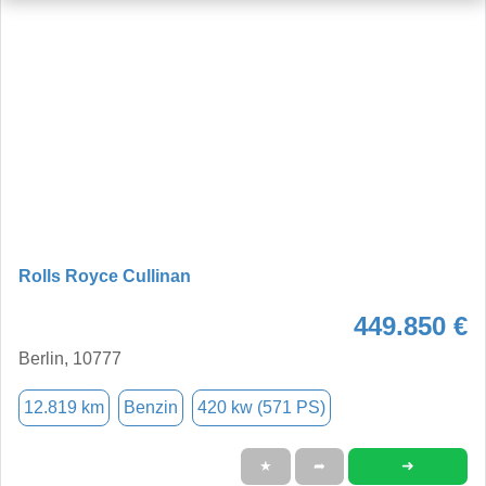
Rolls Royce Cullinan
449.850 €
Berlin, 10777
12.819 km
Benzin
420 kw (571 PS)
➜
★
➦