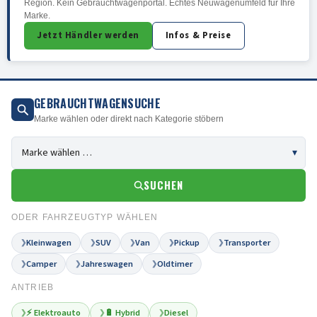
Region. Kein Gebrauchtwagenportal. Echtes Neuwagenumfeld für Ihre
Marke.
Jetzt Händler werden
Infos & Preise
GEBRAUCHTWAGENSUCHE
Marke wählen oder direkt nach Kategorie stöbern
SUCHEN
ODER FAHRZEUGTYP WÄHLEN
Kleinwagen
SUV
Van
Pickup
Transporter
❯
❯
❯
❯
❯
Camper
Jahreswagen
Oldtimer
❯
❯
❯
ANTRIEB
⚡ Elektroauto
🔋 Hybrid
Diesel
❯
❯
❯