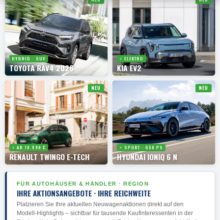
HYBRID · SUV
⚡ ELEKTRO
TOYOTA RAV4 2026
KIA EV2
NEU
NEU
⚡ AB 19.990 €
⚡ SPORT · 650 PS
RENAULT TWINGO E-TECH
HYUNDAI IONIQ 6 N
FÜR AUTOHÄUSER & HÄNDLER · REGION
IHRE AKTIONSANGEBOTE · IHRE REICHWEITE
Platzieren Sie Ihre aktuellen Neuwagenaktionen direkt auf den
Modell-Highlights – sichtbar für tausende Kaufinteressenten in der