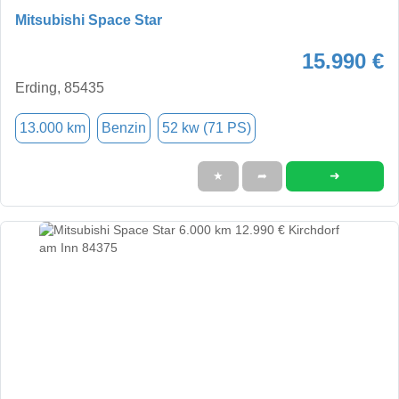
Mitsubishi Space Star
15.990 €
Erding, 85435
13.000 km
Benzin
52 kw (71 PS)
➜
★
➦