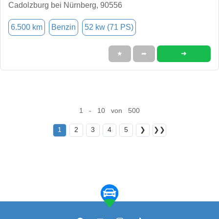
Cadolzburg bei Nürnberg, 90556
6.500 km
Benzin
52 kw (71 PS)
➜
★
➦
1 - 10 von 500
1
2
3
4
5
❯
❯❯