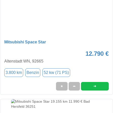
Mitsubishi Space Star
12.790 €
Altenstadt WN, 92665
3.800 km
Benzin
52 kw (71 PS)
➜
★
➦