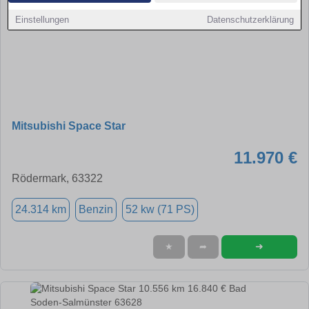
Einstellungen
Datenschutzerklärung
Mitsubishi Space Star
11.970 €
Rödermark, 63322
24.314 km
Benzin
52 kw (71 PS)
➜
★
➦