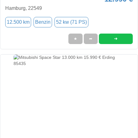
Hamburg, 22549
12.500 km
Benzin
52 kw (71 PS)
➜
★
➦