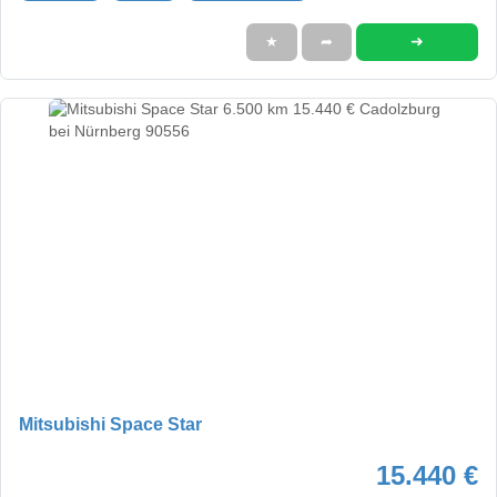
➜
★
➦
Mitsubishi Space Star
15.440 €