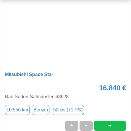
Mitsubishi Space Star
16.840 €
Bad Soden-Salmünster, 63628
10.556 km
Benzin
52 kw (71 PS)
➜
★
➦