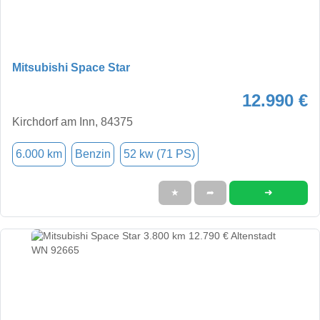
Mitsubishi Space Star
12.990 €
Kirchdorf am Inn, 84375
6.000 km
Benzin
52 kw (71 PS)
➜
★
➦