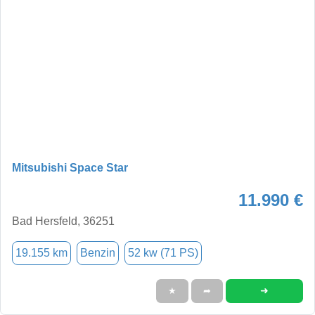
Mitsubishi Space Star
11.990 €
Bad Hersfeld, 36251
19.155 km
Benzin
52 kw (71 PS)
➜
★
➦