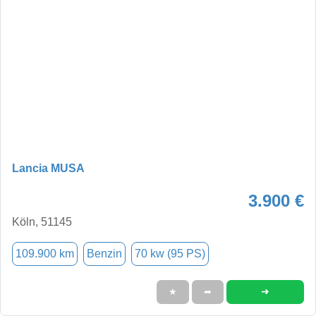
Lancia MUSA
3.900 €
Köln, 51145
109.900 km
Benzin
70 kw (95 PS)
➜
★
➦