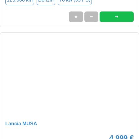
➜
★
➦
Lancia MUSA
4.999 €