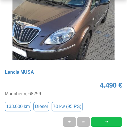
Lancia MUSA
4.490 €
Mannheim, 68259
133.000 km
Diesel
70 kw (95 PS)
➜
★
➦