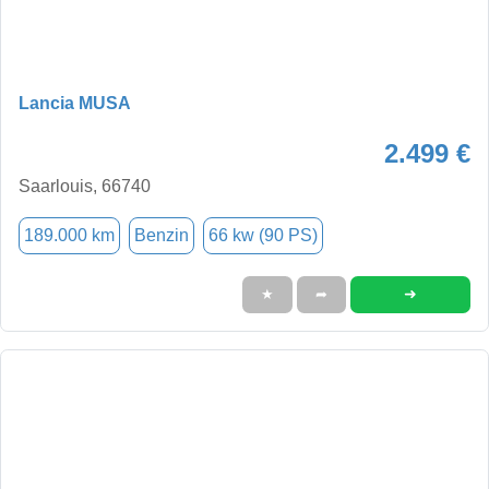
Lancia MUSA
2.499 €
Saarlouis, 66740
189.000 km
Benzin
66 kw (90 PS)
➜
★
➦