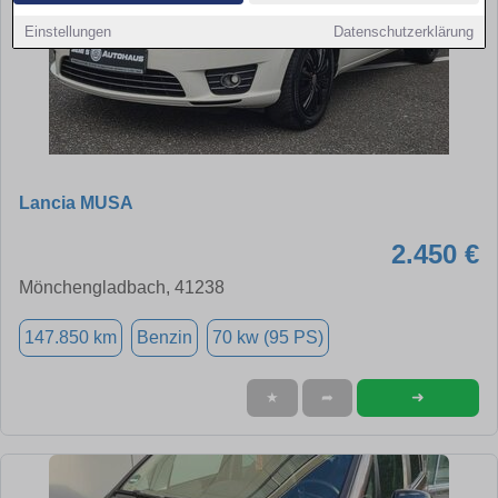
Einstellungen
Datenschutzerklärung
Lancia MUSA
2.450 €
Mönchengladbach, 41238
147.850 km
Benzin
70 kw (95 PS)
➜
★
➦