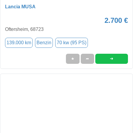
Lancia MUSA
2.700 €
Oftersheim, 68723
139.000 km
Benzin
70 kw (95 PS)
➜
★
➦