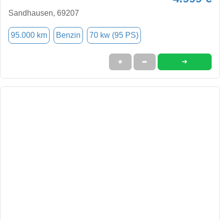
Sandhausen, 69207
95.000 km
Benzin
70 kw (95 PS)
➜
★
➦