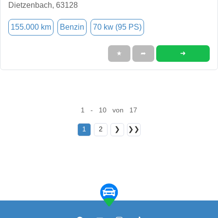
Dietzenbach, 63128
155.000 km
Benzin
70 kw (95 PS)
➜
★
➦
1 - 10 von 17
1
2
❯
❯❯