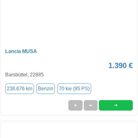
Lancia MUSA
1.390 €
Barsbüttel, 22885
238.676 km
Benzin
70 kw (95 PS)
➜
★
➦