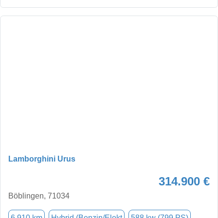
Lamborghini Urus
314.900 €
Böblingen, 71034
6.910 km
Hybrid (Benzin/Elekt
588 kw (799 PS)