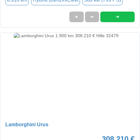
➜
★
➦
Lamborghini Urus
308.210 €