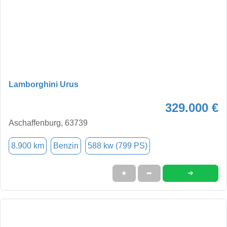
Lamborghini Urus
329.000 €
Aschaffenburg, 63739
8.900 km
Benzin
588 kw (799 PS)
➜
★
➦