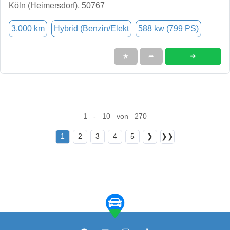
Köln (Heimersdorf), 50767
3.000 km
Hybrid (Benzin/Elekt
588 kw (799 PS)
➜
★
➦
1 - 10 von 270
1
2
3
4
5
❯
❯❯