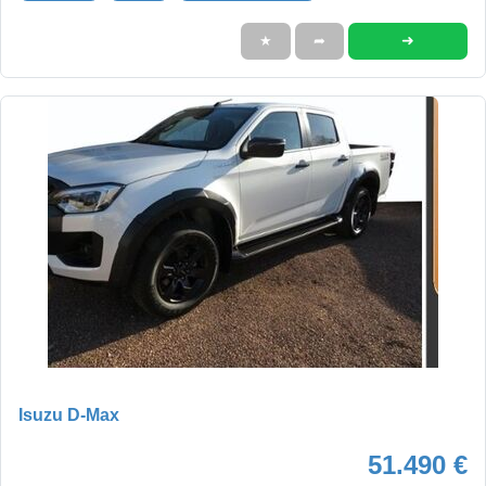
➜
★
➦
Isuzu D-Max
51.490 €