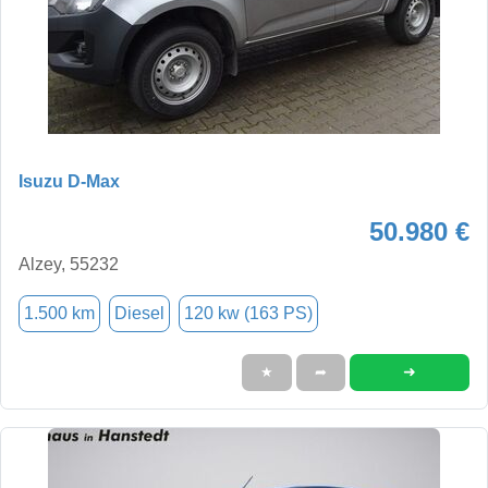
Isuzu D-Max
50.980 €
Alzey, 55232
1.500 km
Diesel
120 kw (163 PS)
➜
★
➦