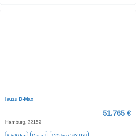
Isuzu D-Max
51.765 €
Hamburg, 22159
8.500 km
Diesel
120 kw (163 PS)