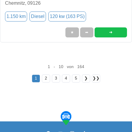
Chemnitz, 09126
1.150 km
Diesel
120 kw (163 PS)
➜
★
➦
1 - 10 von 164
1
2
3
4
5
❯
❯❯