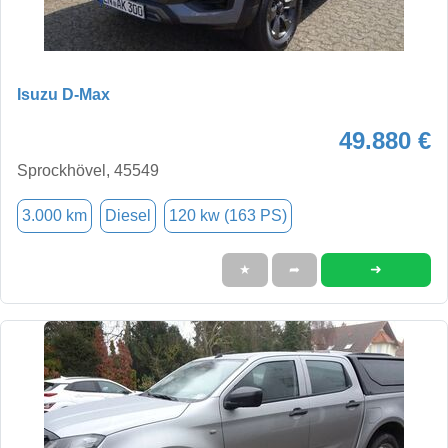
Isuzu D-Max
49.880 €
Sprockhövel, 45549
3.000 km
Diesel
120 kw (163 PS)
➜
★
➦