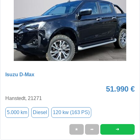
Isuzu D-Max
51.990 €
Hanstedt, 21271
5.000 km
Diesel
120 kw (163 PS)
➜
★
➦