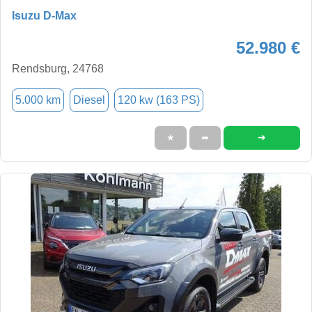
Isuzu D-Max
52.980 €
Rendsburg, 24768
5.000 km
Diesel
120 kw (163 PS)
➜
★
➦