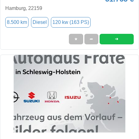
Hamburg, 22159
8.500 km
Diesel
120 kw (163 PS)
➜
★
➦