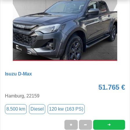
Isuzu D-Max
51.765 €
Hamburg, 22159
8.500 km
Diesel
120 kw (163 PS)
➜
★
➦