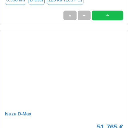
➜
★
➦
Isuzu D-Max
51.765 €