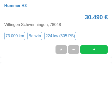
Hummer H3
30.490 €
Villingen Schwenningen, 78048
73.000 km
Benzin
224 kw (305 PS)
➜
★
➦