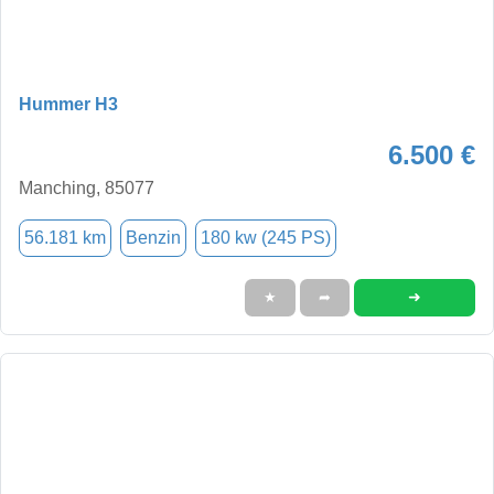
Hummer H3
6.500 €
Manching, 85077
56.181 km
Benzin
180 kw (245 PS)
➜
★
➦