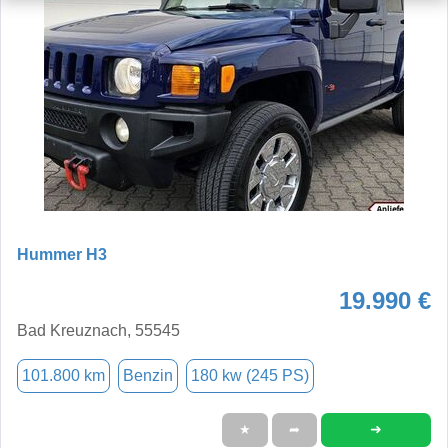
Hummer H3
19.990 €
Bad Kreuznach, 55545
101.800 km
Benzin
180 kw (245 PS)
➜
★
➦