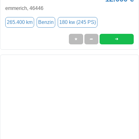
emmerich, 46446
265.400 km
Benzin
180 kw (245 PS)
➜
★
➦