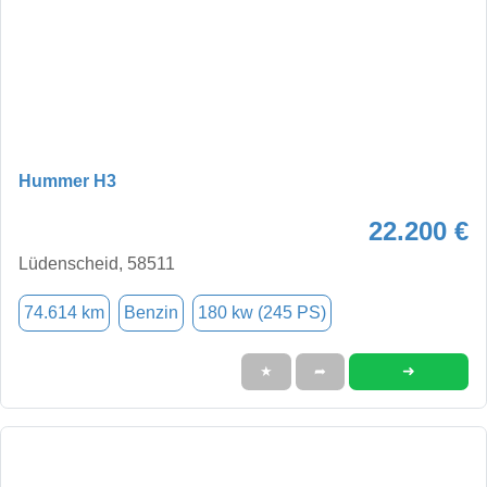
Hummer H3
22.200 €
Lüdenscheid, 58511
74.614 km
Benzin
180 kw (245 PS)
➜
★
➦