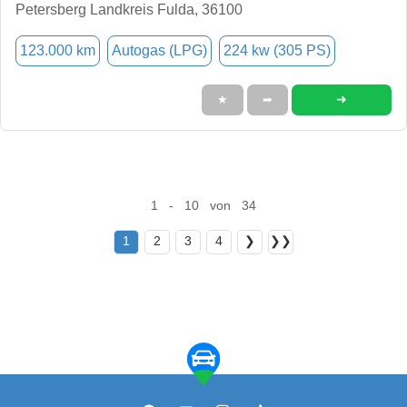
Petersberg Landkreis Fulda, 36100
123.000 km
Autogas (LPG)
224 kw (305 PS)
➜
★
➦
1 - 10 von 34
1
2
3
4
❯
❯❯