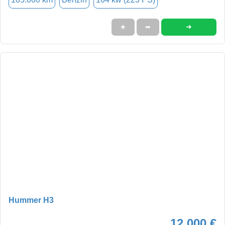
➜
★
➦
Hummer H3
12.000 €