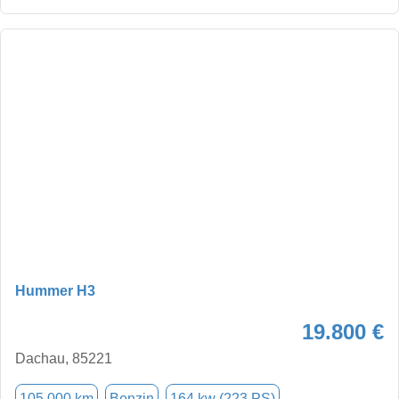
Hummer H3
19.800 €
Dachau, 85221
105.000 km
Benzin
164 kw (223 PS)