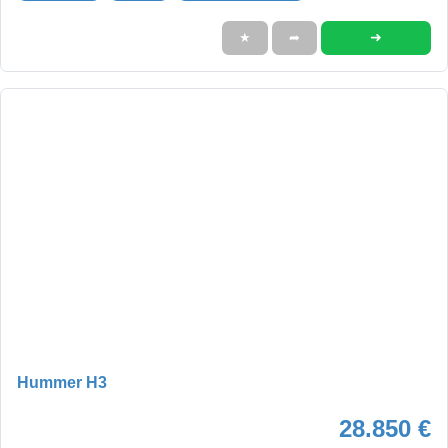
➜
★
➦
Hummer H3
28.850 €