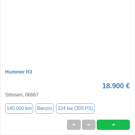
Hummer H3
18.900 €
Stössen, 06667
140.000 km
Benzin
224 kw (305 PS)
➜
★
➦