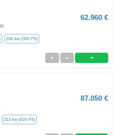
62.960 €
30
n
265 kw (360 PS)
➜
★
➦
87.050 €
0
313 kw (426 PS)