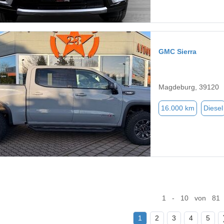
GMC Sierra
Magdeburg, 39120
16.000 km
Diesel
1 - 10 von 81
1
2
3
4
5