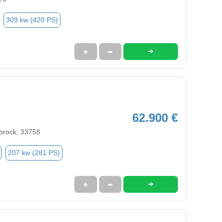
309 kw (420 PS)
➜
★
➦
62.900 €
brock, 33758
207 kw (281 PS)
➜
★
➦