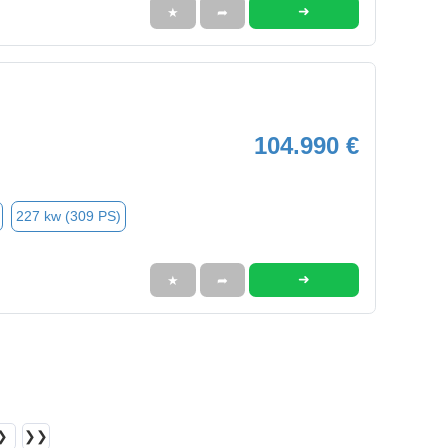
➜
★
➦
104.990 €
227 kw (309 PS)
➜
★
➦
❯
❯❯