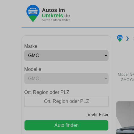
Autos im
Umkreis
.de
Autos einfach finden
❯
Marke
Modelle
Mit der G
GMC Geb
Ort, Region oder PLZ
mehr Filter
Auto finden