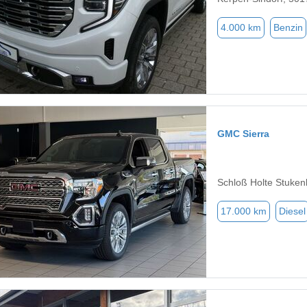
4.000 km
Benzin
GMC Sierra
Schloß Holte Stuken
17.000 km
Diesel