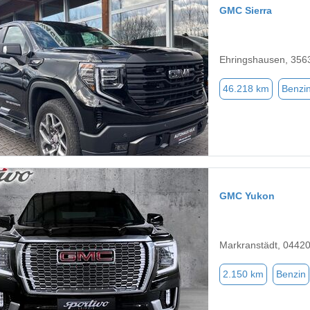
GMC Sierra
Ehringshausen, 356
46.218 km
Benzi
GMC Yukon
Markranstädt, 0442
2.150 km
Benzin