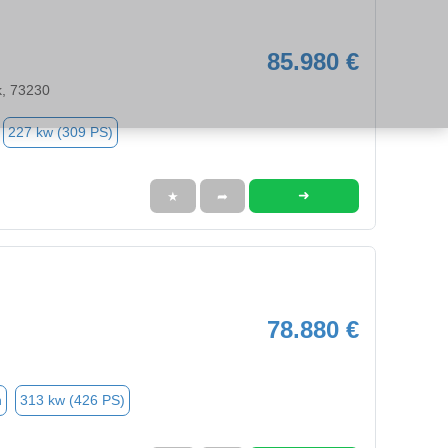
85.980 €
k, 73230
227 kw (309 PS)
➜
★
➦
78.880 €
n
313 kw (426 PS)