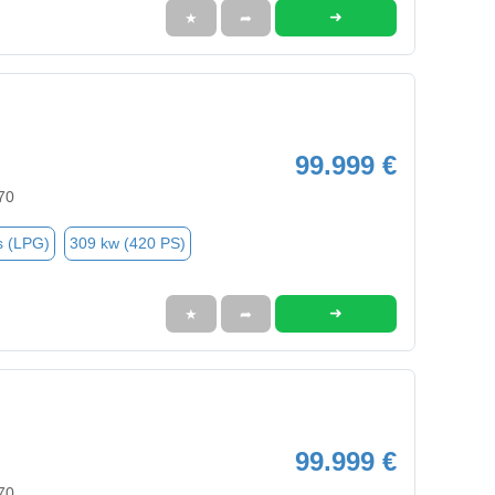
➜
★
➦
99.999 €
70
s (LPG)
309 kw (420 PS)
➜
★
➦
99.999 €
70