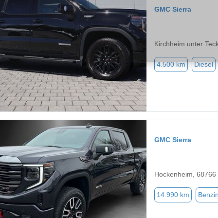
GMC Sierra
Kirchheim unter Tec
4.500 km
Diesel
GMC Sierra
Hockenheim, 68766
14.990 km
Benzi