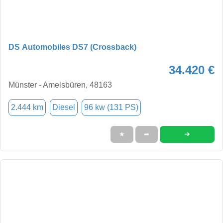
DS Automobiles DS7 (Crossback)
34.420 €
Münster - Amelsbüren, 48163
2.444 km
Diesel
96 kw (131 PS)
➜
★
➦