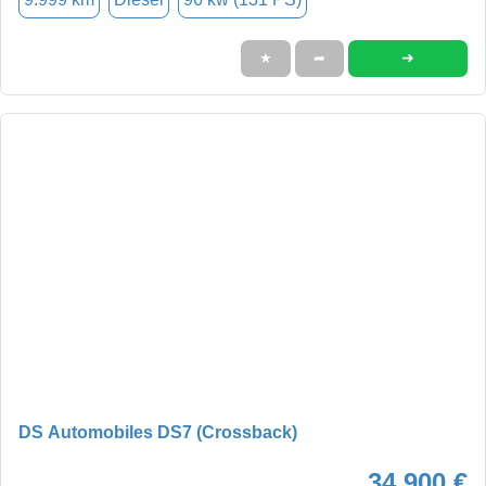
➜
★
➦
DS Automobiles DS7 (Crossback)
34.900 €