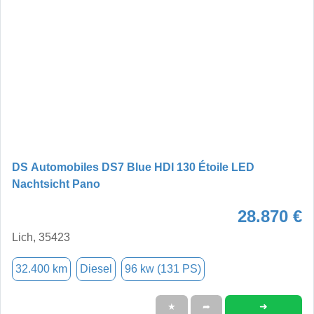
DS Automobiles DS7 Blue HDI 130 Étoile LED
Nachtsicht Pano
28.870 €
Lich, 35423
32.400 km
Diesel
96 kw (131 PS)
➜
★
➦