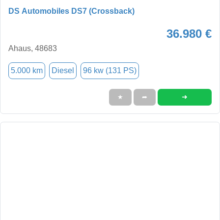
DS Automobiles DS7 (Crossback)
36.980 €
Ahaus, 48683
5.000 km
Diesel
96 kw (131 PS)
➜
★
➦