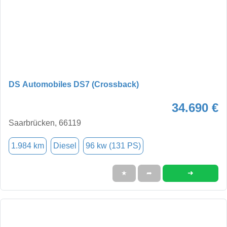
DS Automobiles DS7 (Crossback)
34.690 €
Saarbrücken, 66119
1.984 km
Diesel
96 kw (131 PS)
➜
★
➦