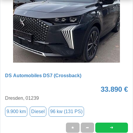
DS Automobiles DS7 (Crossback)
33.890 €
Dresden, 01239
9.900 km
Diesel
96 kw (131 PS)
➜
★
➦