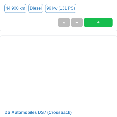
44.900 km
Diesel
96 kw (131 PS)
➜
★
➦
DS Automobiles DS7 (Crossback)