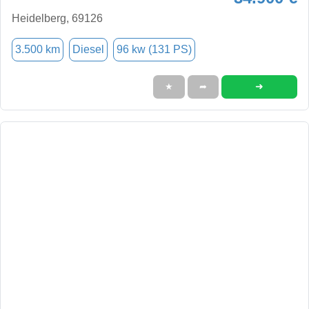
Heidelberg, 69126
3.500 km
Diesel
96 kw (131 PS)
➜
★
➦