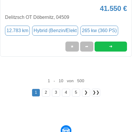
41.550 €
Delitzsch OT Döbernitz, 04509
12.783 km
Hybrid (Benzin/Elekt
265 kw (360 PS)
➜
★
➦
1 - 10 von 500
1
2
3
4
5
❯
❯❯