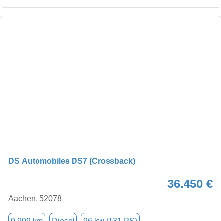
DS Automobiles DS7 (Crossback)
36.450 €
Aachen, 52078
9.999 km
Diesel
96 kw (131 PS)