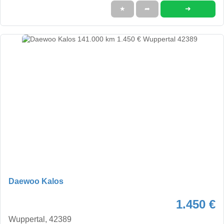
➜
★
➦
Daewoo Kalos
1.450 €
Wuppertal, 42389