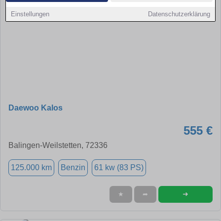
Einstellungen
Datenschutzerklärung
Daewoo Kalos
555 €
Balingen-Weilstetten, 72336
125.000 km
Benzin
61 kw (83 PS)
➜
★
➦