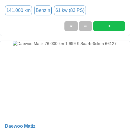
141.000 km
Benzin
61 kw (83 PS)
➜
★
➦
Daewoo Matiz