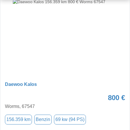
Daewoo Kalos
800 €
Worms, 67547
156.359 km
Benzin
69 kw (94 PS)