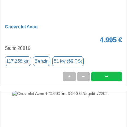
Chevrolet Aveo
4.995 €
Stuhr, 28816
117.258 km
Benzin
51 kw (69 PS)
➜
★
➦