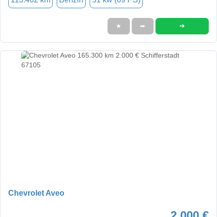
➜
★
➦
Chevrolet Aveo
2.000 €