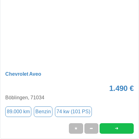
Chevrolet Aveo
1.490 €
Böblingen, 71034
89.000 km
Benzin
74 kw (101 PS)
➜
★
➦