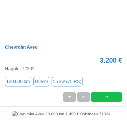
Chevrolet Aveo
3.200 €
Nagold, 72202
120.000 km
Diesel
55 kw (75 PS)
➜
★
➦