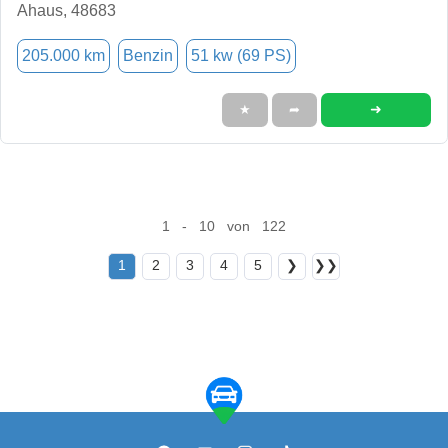
Ahaus, 48683
205.000 km
Benzin
51 kw (69 PS)
➜
★
➦
1 - 10 von 122
1
2
3
4
5
❯
❯❯