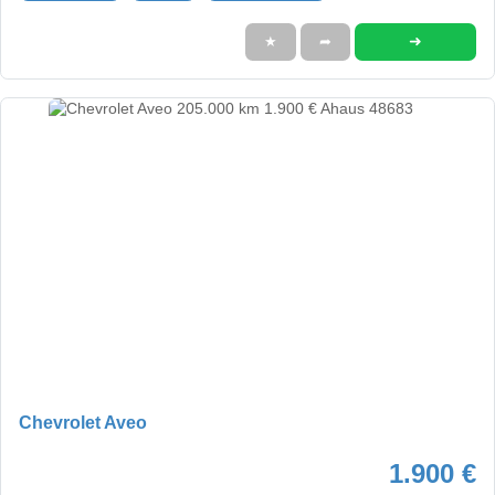
➜
★
➦
Chevrolet Aveo
1.900 €