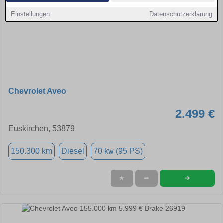
Einstellungen
Datenschutzerklärung
Chevrolet Aveo
2.499 €
Euskirchen, 53879
150.300 km
Diesel
70 kw (95 PS)
➜
★
➦