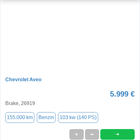
Chevrolet Aveo
5.999 €
Brake, 26919
155.000 km
Benzin
103 kw (140 PS)
➜
★
➦