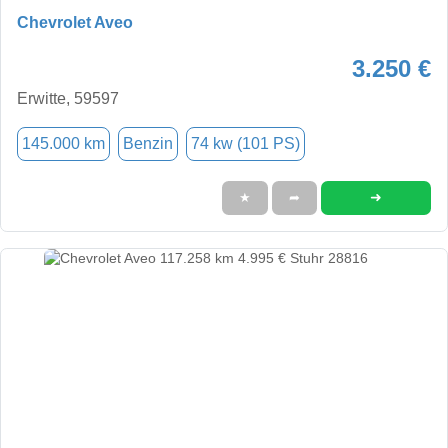
Chevrolet Aveo
3.250 €
Erwitte, 59597
145.000 km
Benzin
74 kw (101 PS)
➜
★
➦