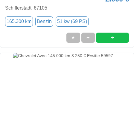
Schifferstadt, 67105
165.300 km
Benzin
51 kw (69 PS)
➜
★
➦